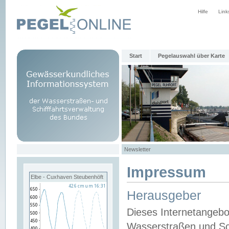
Hilfe
Link
Start
Pegelauswahl über Karte
Newsletter
Impressum
Elbe - Cuxhaven Steubenhöft
Herausgeber
Dieses Internetangebo
Wasserstraßen und Sch