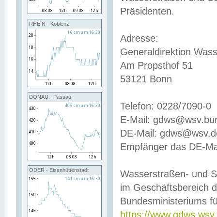
Präsidenten.
RHEIN - Koblenz
Adresse:
Generaldirektion Wass
Am Propsthof 51
53121 Bonn
DONAU - Passau
Telefon: 0228/7090-0
E-Mail: gdws@wsv.bu
DE-Mail: gdws@wsv.de-
Empfänger das DE-Mai
ODER - Eisenhüttenstadt
Wasserstraßen- und S
im Geschäftsbereich 
Bundesministeriums fü
https://www.gdws.wsv