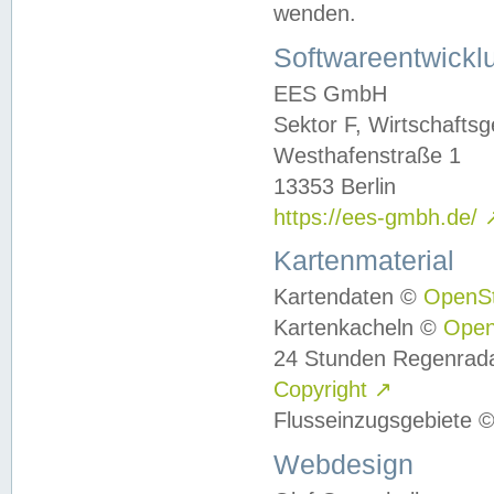
wenden.
Softwareentwickl
EES GmbH
Sektor F, Wirtschafts
Westhafenstraße 1
13353 Berlin
https://ees-gmbh.de/
Kartenmaterial
Kartendaten ©
OpenS
Kartenkacheln ©
Ope
24 Stunden Regenrad
Copyright
↗
Flusseinzugsgebiete 
Webdesign