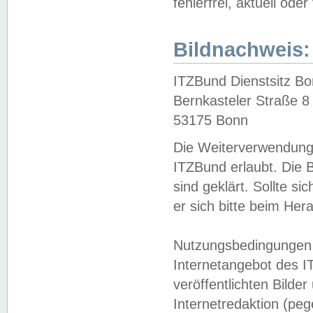
fehlerfrei, aktuell oder
Bildnachweis:
ITZBund Dienstsitz B
Bernkasteler Straße 8
53175 Bonn
Die Weiterverwendung 
ITZBund erlaubt. Die B
sind geklärt. Sollte s
er sich bitte beim He
Nutzungsbedingungen 
Internetangebot des I
veröffentlichten Bilde
Internetredaktion (peg