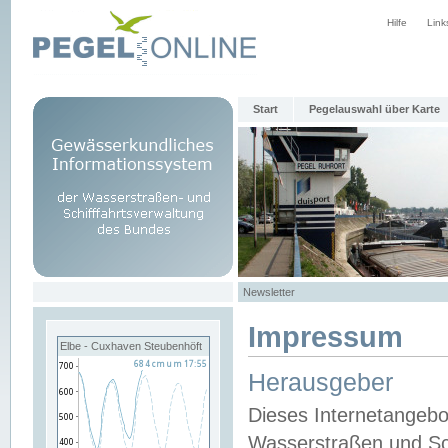
Hilfe
Link
Start
Pegelauswahl über Karte
Newsletter
Impressum
Elbe - Cuxhaven Steubenhöft
Herausgeber
Dieses Internetangebo
Wasserstraßen und Sch