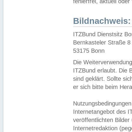
fehlerfrei, aktuell oder
Bildnachweis:
ITZBund Dienstsitz B
Bernkasteler Straße 8
53175 Bonn
Die Weiterverwendung 
ITZBund erlaubt. Die B
sind geklärt. Sollte s
er sich bitte beim He
Nutzungsbedingungen 
Internetangebot des I
veröffentlichten Bilde
Internetredaktion (peg