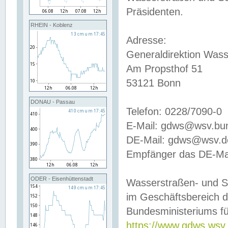
Präsidenten.
RHEIN - Koblenz
Adresse:
Generaldirektion Wass
Am Propsthof 51
53121 Bonn
DONAU - Passau
Telefon: 0228/7090-0
E-Mail: gdws@wsv.bu
DE-Mail: gdws@wsv.de-
Empfänger das DE-Mai
ODER - Eisenhüttenstadt
Wasserstraßen- und S
im Geschäftsbereich 
Bundesministeriums fü
https://www.gdws.wsv