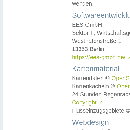
wenden.
Softwareentwickl
EES GmbH
Sektor F, Wirtschafts
Westhafenstraße 1
13353 Berlin
https://ees-gmbh.de/
Kartenmaterial
Kartendaten ©
OpenS
Kartenkacheln ©
Ope
24 Stunden Regenrad
Copyright
↗
Flusseinzugsgebiete 
Webdesign