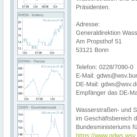
Präsidenten.
RHEIN - Koblenz
Adresse:
Generaldirektion Wass
Am Propsthof 51
53121 Bonn
DONAU - Passau
Telefon: 0228/7090-0
E-Mail: gdws@wsv.bu
DE-Mail: gdws@wsv.de-
Empfänger das DE-Mai
ODER - Eisenhüttenstadt
Wasserstraßen- und S
im Geschäftsbereich 
Bundesministeriums fü
https://www.gdws.wsv