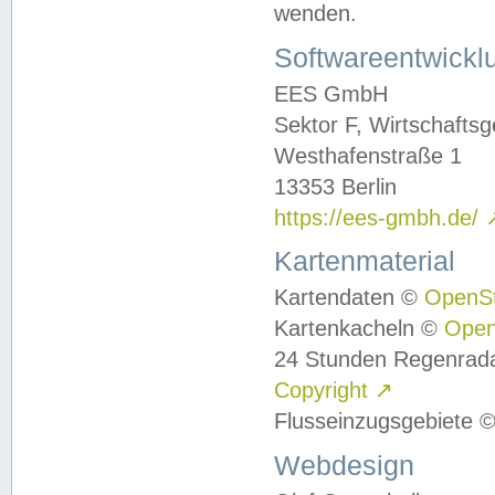
wenden.
Softwareentwickl
EES GmbH
Sektor F, Wirtschafts
Westhafenstraße 1
13353 Berlin
https://ees-gmbh.de/
Kartenmaterial
Kartendaten ©
OpenS
Kartenkacheln ©
Ope
24 Stunden Regenrad
Copyright
↗
Flusseinzugsgebiete 
Webdesign