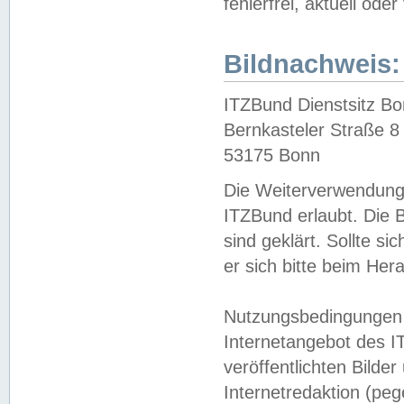
fehlerfrei, aktuell oder
Bildnachweis:
ITZBund Dienstsitz B
Bernkasteler Straße 8
53175 Bonn
Die Weiterverwendung 
ITZBund erlaubt. Die B
sind geklärt. Sollte s
er sich bitte beim He
Nutzungsbedingungen 
Internetangebot des I
veröffentlichten Bilde
Internetredaktion (peg