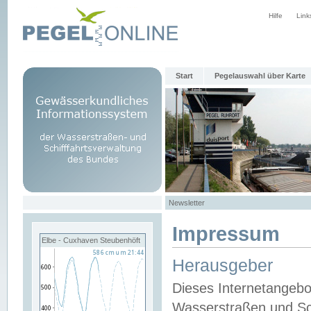
Hilfe
Link
Start
Pegelauswahl über Karte
Newsletter
Impressum
Elbe - Cuxhaven Steubenhöft
Herausgeber
Dieses Internetangebo
Wasserstraßen und Sch