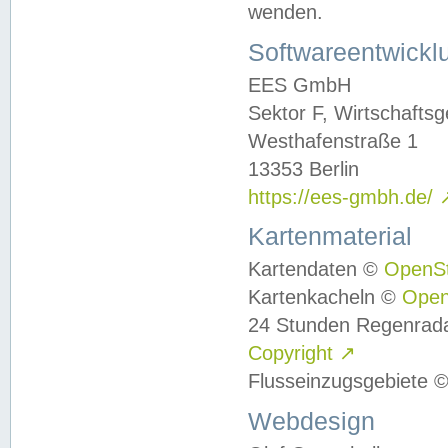
wenden.
Softwareentwickl
EES GmbH
Sektor F, Wirtschafts
Westhafenstraße 1
13353 Berlin
https://ees-gmbh.de/
Kartenmaterial
Kartendaten ©
OpenS
Kartenkacheln ©
Ope
24 Stunden Regenrad
Copyright
↗
Flusseinzugsgebiete 
Webdesign