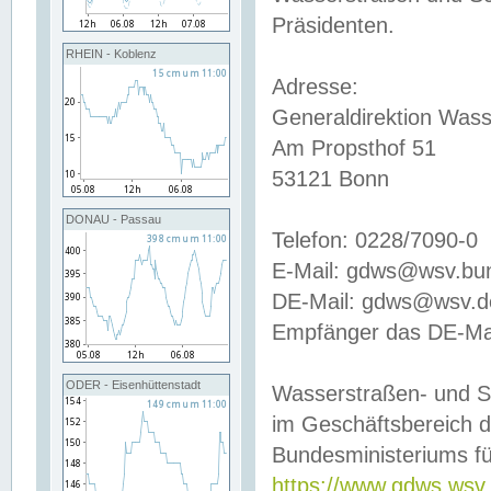
Präsidenten.
RHEIN - Koblenz
Adresse:
Generaldirektion Wass
Am Propsthof 51
53121 Bonn
DONAU - Passau
Telefon: 0228/7090-0
E-Mail: gdws@wsv.bu
DE-Mail: gdws@wsv.de-
Empfänger das DE-Mai
ODER - Eisenhüttenstadt
Wasserstraßen- und S
im Geschäftsbereich 
Bundesministeriums fü
https://www.gdws.wsv