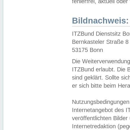
fehlerfrei, aktuell oder
Bildnachweis:
ITZBund Dienstsitz B
Bernkasteler Straße 8
53175 Bonn
Die Weiterverwendung 
ITZBund erlaubt. Die B
sind geklärt. Sollte s
er sich bitte beim He
Nutzungsbedingungen 
Internetangebot des I
veröffentlichten Bilde
Internetredaktion (peg