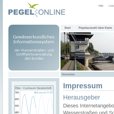
Hilfe
Link
Start
Pegelauswahl über Karte
Newsletter
Impressum
Elbe - Cuxhaven Steubenhöft
Herausgeber
Dieses Internetangebo
Wasserstraßen und Sch