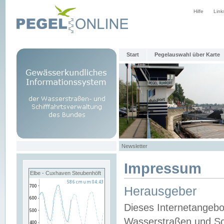
Hilfe
Link
Start
Pegelauswahl über Karte
Newsletter
Impressum
Elbe - Cuxhaven Steubenhöft
Herausgeber
Dieses Internetangebo
Wasserstraßen und Sch