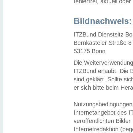
fehlerfrei, aktuell oder
Bildnachweis:
ITZBund Dienstsitz B
Bernkasteler Straße 8
53175 Bonn
Die Weiterverwendung 
ITZBund erlaubt. Die B
sind geklärt. Sollte s
er sich bitte beim He
Nutzungsbedingungen 
Internetangebot des I
veröffentlichten Bilde
Internetredaktion (peg