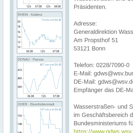
Präsidenten.
RHEIN - Koblenz
Adresse:
Generaldirektion Wass
Am Propsthof 51
53121 Bonn
DONAU - Passau
Telefon: 0228/7090-0
E-Mail: gdws@wsv.bu
DE-Mail: gdws@wsv.de-
Empfänger das DE-Mai
ODER - Eisenhüttenstadt
Wasserstraßen- und S
im Geschäftsbereich 
Bundesministeriums fü
https://www.gdws.wsv