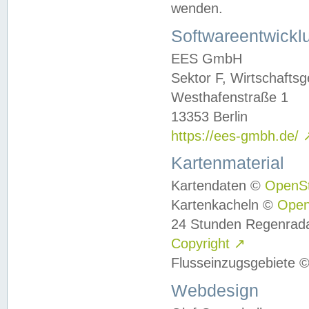
wenden.
Softwareentwickl
EES GmbH
Sektor F, Wirtschafts
Westhafenstraße 1
13353 Berlin
https://ees-gmbh.de/
Kartenmaterial
Kartendaten ©
OpenS
Kartenkacheln ©
Ope
24 Stunden Regenrad
Copyright
↗
Flusseinzugsgebiete 
Webdesign