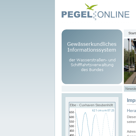
Start
Newsle
Imp
Elbe - Cuxhaven Steubenhöft
Her
Diese
seine
Adres