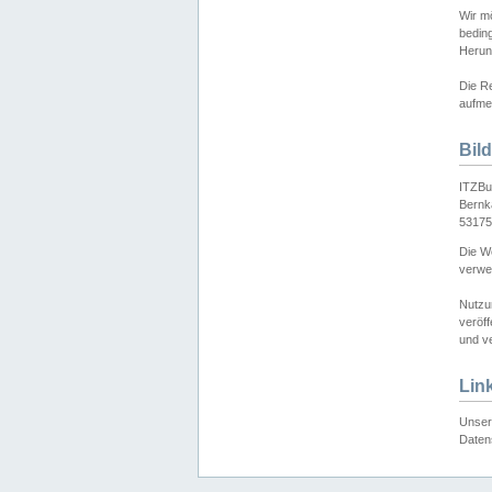
Wir mö
bedin
Herun
Die Re
aufmer
Bil
ITZBu
Bernk
53175
Die We
verwen
Nutzu
veröff
und ve
Lin
Unser 
Daten