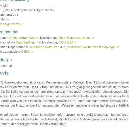
GmbH
r F, Wirtschaftsgebäude Aufg.re, 3. OG
afenstraße 1
Berlin
://ees-gmbh.de/
↗
enmaterial
ndaten ©
OpenStreetMap
↗
-Mitwirkende,
Open Database Lizenz
↗
nkacheln ©
OpenSeaMap
↗
-Mitwirkende,
CC-BY-SA
↗
unden Regenradar ©
Deutscher Wetterdienst
↗
,
Deutscher Wetterdienst Copyright
↗
einzugsgebiete ©
BfG
↗
design
ottschall
weis
 Online-Angebot enthält Links zu Webseiten anderer Anbieter. Das ITZBund übernimmt keine V
inks erreicht werden. Das ITZBund hat diese Links sorgfältig ausgewählt und bei der erstmal
üft. Bei Links handelt es sich allerdings stets um "lebende" (dynamische) Verweisungen. Die
 des ITZBund geändert worden sein. Eine kontinuierliche Prüfung der Inhalte ist weder beab
usdrücklich von allen Inhalten, die möglicherweise straf- oder haftungsrechtlich relevant sin
n aus der Nutzung oder Nichtnutzung der Webseiten anderer Anbieter haftet ausschließlich d
ch auf diesen Internet-Seiten befindlichen Informationen sind sorgfältig und nach besten 
hmen wir keine Gewähr für die Aktualität, Richtigkeit und Vollständigkeit der sich auf diese
ondere der bereitgestellten Rechtsvorschriften.