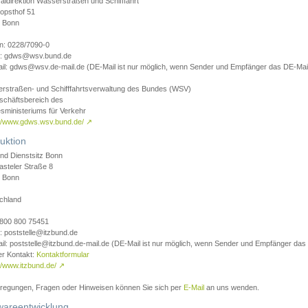
aldirektion Wasserstraßen und Schifffahrt
opsthof 51
 Bonn
on: 0228/7090-0
l: gdws@wsv.bund.de
il: gdws@wsv.de-mail.de (DE-Mail ist nur möglich, wenn Sender und Empfänger das DE-Mail
rstraßen- und Schifffahrtsverwaltung des Bundes (WSV)
schäftsbereich des
sministeriums für Verkehr
://www.gdws.wsv.bund.de/
↗
uktion
nd Dienstsitz Bonn
asteler Straße 8
 Bonn
chland
 0800 800 75451
: poststelle@itzbund.de
il: poststelle@itzbund.de-mail.de (DE-Mail ist nur möglich, wenn Sender und Empfänger das
er Kontakt:
Kontaktformular
//www.itzbund.de/
↗
nregungen, Fragen oder Hinweisen können Sie sich per
E-Mail
an uns wenden.
wareentwicklung