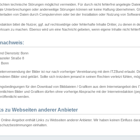
chten technische Störungen möglichst vermeiden. Für durch nicht fehlerfrei angelegte Dateien
gte Unterbrechungen oder anderweitige Störungen können wir keine Haftung übernehmen. Glei
terladen von Daten durch Computerviren oder bei der Installation oder Nutzung von Softwar
daktion bittet die Nutzer, ggf. auf rechtswidrige oder fehlerhafte Inhalte Dritter, zu denen in d
ksam zu machen. Ebenso wird um eine Nachricht gebeten, wenn eigene Inhalte nicht fehlerfrei
dnachweis:
nd Dienstsitz Bonn
asteler Straße 8
 Bonn
iterverwendung der Bilder ist nur nach vorheriger Vereinbarung mit dem ITZBund erlaubt. Die
deten Bilder sind geklärt. Sollte sich trotzdem jemand in seinen Rechten verletzt fühlen, m
ngsbedingungen für den Download von Bilddateien / Grafiken aus dem Internetangebot des I
entlichten Bilder und Grafiken dürfen ohne vorherige Absprache mit der Internetredaktion (pe
röffentlicht werden.
ks zu Webseiten anderer Anbieter
Online-Angebot enthält Links zu Webseiten anderer Anbieter. Wir haben keinen Einfluss darau
schutzbestimmungen einhalten.