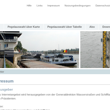
Hilfe
Links
Impressum
Nutzungsbedingungen
Datenschutz
Pegelauswahl über Karte
Pegelauswahl über Tabelle
Abo
Down
tter
ressum
ausgeber
s Internetangebot wird herausgegeben von der Generaldirektion Wasserstraßen und Schifffa
n Präsidenten.
se: