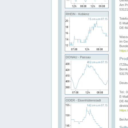
Gener
Am Pr
53121
RHEIN - Koblenz
Telef
E-Mai
DE-Ma
Wasse
im Ge
Bunde
https
DONAU - Passau
Prod
ITZBu
Bernk
53175
Deuts
Tel.:
E-Mail
ODER - Eisenhüttenstadt
DE-Ma
direkt
https:
Bei A
Soft