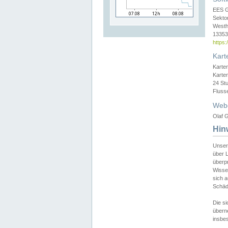
EES 
Sekto
Westh
13353 
https
Kart
Karte
Karte
24 St
Fluss
Web
Olaf G
Hin
Unser
über L
überpr
Wissen
sich a
Schäde
Die si
überne
insbes