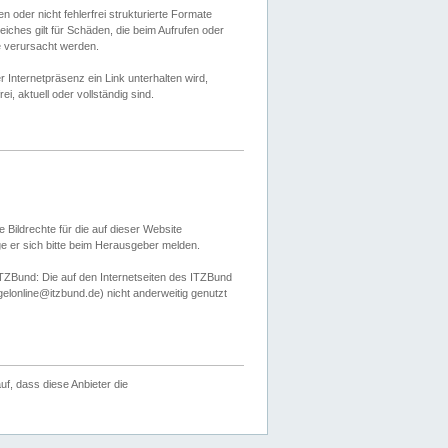
 oder nicht fehlerfrei strukturierte Formate
ches gilt für Schäden, die beim Aufrufen oder
e verursacht werden.
er Internetpräsenz ein Link unterhalten wird,
, aktuell oder vollständig sind.
 Bildrechte für die auf dieser Website
öge er sich bitte beim Herausgeber melden.
TZBund: Die auf den Internetseiten des ITZBund
gelonline@itzbund.de) nicht anderweitig genutzt
f, dass diese Anbieter die