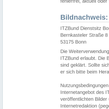
fehlerfrei, aktuell oder
Bildnachweis:
ITZBund Dienstsitz B
Bernkasteler Straße 8
53175 Bonn
Die Weiterverwendung 
ITZBund erlaubt. Die B
sind geklärt. Sollte s
er sich bitte beim He
Nutzungsbedingungen 
Internetangebot des I
veröffentlichten Bilde
Internetredaktion (peg