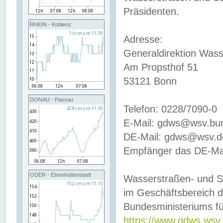
Präsidenten.
RHEIN - Koblenz
Adresse:
Generaldirektion Wass
Am Propsthof 51
53121 Bonn
DONAU - Passau
Telefon: 0228/7090-0
E-Mail: gdws@wsv.bu
DE-Mail: gdws@wsv.de-
Empfänger das DE-Mai
ODER - Eisenhüttenstadt
Wasserstraßen- und S
im Geschäftsbereich 
Bundesministeriums fü
https://www.gdws.wsv