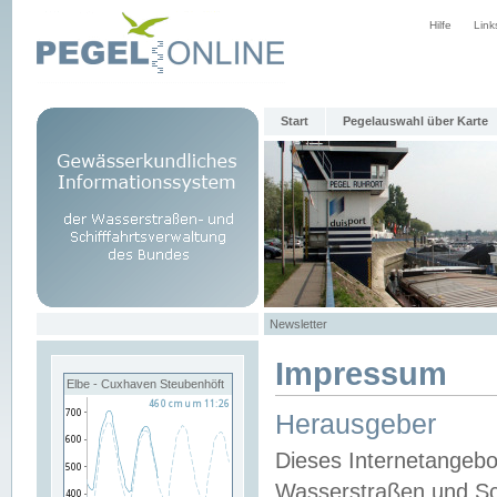
Hilfe
Link
Start
Pegelauswahl über Karte
Newsletter
Impressum
Elbe - Cuxhaven Steubenhöft
Herausgeber
Dieses Internetangebo
Wasserstraßen und Sch