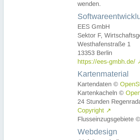
wenden.
Softwareentwickl
EES GmbH
Sektor F, Wirtschafts
Westhafenstraße 1
13353 Berlin
https://ees-gmbh.de/
Kartenmaterial
Kartendaten ©
OpenS
Kartenkacheln ©
Ope
24 Stunden Regenrad
Copyright
↗
Flusseinzugsgebiete 
Webdesign