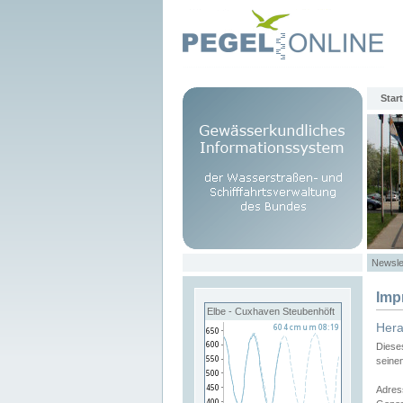
Start
Newsle
Imp
Elbe - Cuxhaven Steubenhöft
Her
Diese
seine
Adres