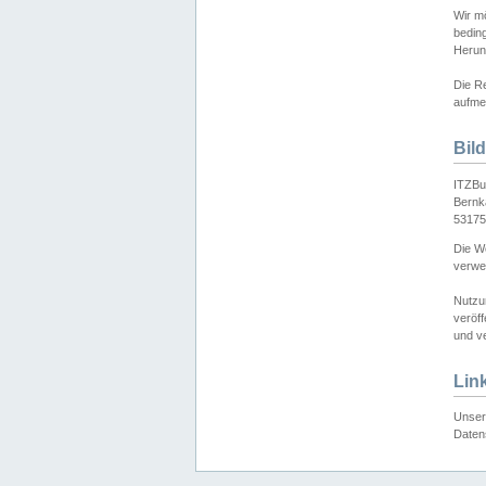
Wir mö
bedin
Herun
Die Re
aufmer
Bil
ITZBu
Bernk
53175
Die We
verwen
Nutzu
veröff
und ve
Lin
Unser 
Daten