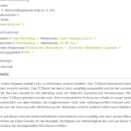
GmbH
r F, Wirtschaftsgebäude Aufg.re, 3. OG
afenstraße 1
Berlin
://ees-gmbh.de/
↗
enmaterial
ndaten ©
OpenStreetMap
↗
-Mitwirkende,
Open Database Lizenz
↗
nkacheln ©
OpenSeaMap
↗
-Mitwirkende,
CC-BY-SA
↗
unden Regenradar ©
Deutscher Wetterdienst
↗
,
Deutscher Wetterdienst Copyright
↗
einzugsgebiete ©
BfG
↗
design
ottschall
weis
 Online-Angebot enthält Links zu Webseiten anderer Anbieter. Das ITZBund übernimmt keine V
inks erreicht werden. Das ITZBund hat diese Links sorgfältig ausgewählt und bei der erstmal
üft. Bei Links handelt es sich allerdings stets um "lebende" (dynamische) Verweisungen. Die
 des ITZBund geändert worden sein. Eine kontinuierliche Prüfung der Inhalte ist weder beab
usdrücklich von allen Inhalten, die möglicherweise straf- oder haftungsrechtlich relevant sin
n aus der Nutzung oder Nichtnutzung der Webseiten anderer Anbieter haftet ausschließlich d
ch auf diesen Internet-Seiten befindlichen Informationen sind sorgfältig und nach besten 
hmen wir keine Gewähr für die Aktualität, Richtigkeit und Vollständigkeit der sich auf diese
ondere der bereitgestellten Rechtsvorschriften.