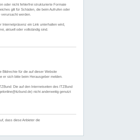
 oder nicht fehlerfrei strukturierte Formate
ches gilt für Schäden, die beim Aufrufen oder
e verursacht werden.
er Internetpräsenz ein Link unterhalten wird,
, aktuell oder vollständig sind.
 Bildrechte für die auf dieser Website
öge er sich bitte beim Herausgeber melden.
TZBund: Die auf den Internetseiten des ITZBund
gelonline@itzbund.de) nicht anderweitig genutzt
f, dass diese Anbieter die