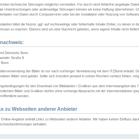
chten technische Störungen möglichst vermeiden. Für durch nicht fehlerfrei angelegte Dateien
gte Unterbrechungen oder anderweitige Störungen können wir keine Haftung übernehmen. Glei
terladen von Daten durch Computerviren oder bei der Installation oder Nutzung von Softwar
daktion bittet die Nutzer, ggf. auf rechtswidrige oder fehlerhafte Inhalte Dritter, zu denen in d
ksam zu machen. Ebenso wird um eine Nachricht gebeten, wenn eigene Inhalte nicht fehlerfrei
dnachweis:
nd Dienstsitz Bonn
asteler Straße 8
 Bonn
iterverwendung der Bilder ist nur nach vorheriger Vereinbarung mit dem ITZBund erlaubt. Die
deten Bilder sind geklärt. Sollte sich trotzdem jemand in seinen Rechten verletzt fühlen, m
ngsbedingungen für den Download von Bilddateien / Grafiken aus dem Internetangebot des I
entlichten Bilder und Grafiken dürfen ohne vorherige Absprache mit der Internetredaktion (pe
röffentlicht werden.
ks zu Webseiten anderer Anbieter
Online-Angebot enthält Links zu Webseiten anderer Anbieter. Wir haben keinen Einfluss darau
schutzbestimmungen einhalten.