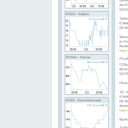
Gener
Am Pr
53121
RHEIN - Koblenz
Telef
E-Mai
DE-Ma
Wasse
im Ge
Bunde
https
DONAU - Passau
Prod
ITZBu
Bernk
53175
Deuts
Tel.:
E-Mail
ODER - Eisenhüttenstadt
DE-Ma
direkt
https:
Bei A
Soft