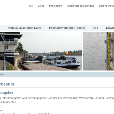
Hilfe
Links
Impressum
Nutzungsbedingungen
Datenschutz
Pegelauswahl über Karte
Pegelauswahl über Tabelle
Abo
Down
tter
ressum
ausgeber
s Internetangebot wird herausgegeben von der Generaldirektion Wasserstraßen und Schifffa
n Präsidenten.
se: