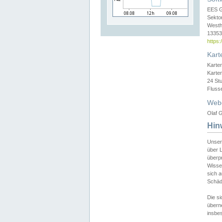
EES 
Sekto
Westh
13353 
https
Kart
Karte
Karte
24 St
Fluss
Web
Olaf G
Hin
Unser
über L
überpr
Wissen
sich a
Schäde
Die si
überne
insbes