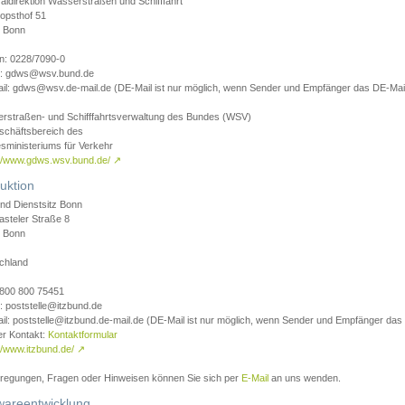
aldirektion Wasserstraßen und Schifffahrt
opsthof 51
 Bonn
on: 0228/7090-0
l: gdws@wsv.bund.de
il: gdws@wsv.de-mail.de (DE-Mail ist nur möglich, wenn Sender und Empfänger das DE-Mail
rstraßen- und Schifffahrtsverwaltung des Bundes (WSV)
schäftsbereich des
sministeriums für Verkehr
://www.gdws.wsv.bund.de/
↗
uktion
nd Dienstsitz Bonn
asteler Straße 8
 Bonn
chland
 0800 800 75451
: poststelle@itzbund.de
il: poststelle@itzbund.de-mail.de (DE-Mail ist nur möglich, wenn Sender und Empfänger das
er Kontakt:
Kontaktformular
//www.itzbund.de/
↗
nregungen, Fragen oder Hinweisen können Sie sich per
E-Mail
an uns wenden.
wareentwicklung