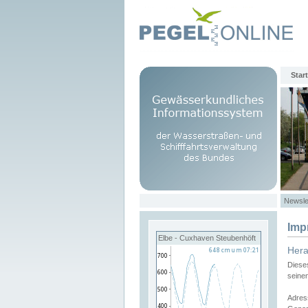
Start
Newsle
Imp
Elbe - Cuxhaven Steubenhöft
Her
Diese
seine
Adres