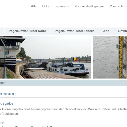
Hilfe
Links
Impressum
Nutzungsbedingungen
Datenschutz
Pegelauswahl über Karte
Pegelauswahl über Tabelle
Abo
Down
tter
ressum
ausgeber
s Internetangebot wird herausgegeben von der Generaldirektion Wasserstraßen und Schifffa
n Präsidenten.
se: