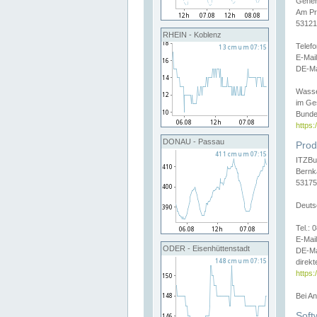
Gener
Am Pr
53121
RHEIN - Koblenz
Telef
E-Mai
DE-Ma
Wasse
im Ge
Bunde
https
DONAU - Passau
Prod
ITZBu
Bernk
53175
Deuts
Tel.:
E-Mail
ODER - Eisenhüttenstadt
DE-Ma
direkt
https:
Bei A
Soft