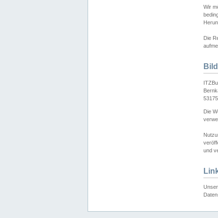
Wir mö
bedin
Herun
Die Re
aufmer
Bil
ITZBu
Bernk
53175
Die We
verwen
Nutzu
veröff
und ve
Lin
Unser 
Daten