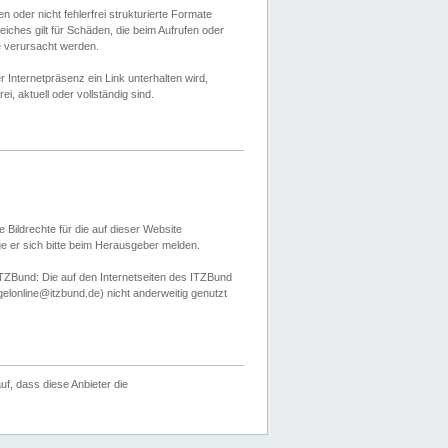
 oder nicht fehlerfrei strukturierte Formate
ches gilt für Schäden, die beim Aufrufen oder
e verursacht werden.
er Internetpräsenz ein Link unterhalten wird,
, aktuell oder vollständig sind.
 Bildrechte für die auf dieser Website
öge er sich bitte beim Herausgeber melden.
TZBund: Die auf den Internetseiten des ITZBund
gelonline@itzbund.de) nicht anderweitig genutzt
f, dass diese Anbieter die