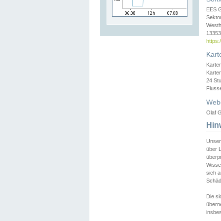
EES 
Sekto
Westh
13353 
https
Kart
Karte
Karte
24 St
Fluss
Web
Olaf G
Hin
Unser
über L
überpr
Wissen
sich a
Schäde
Die si
überne
insbes