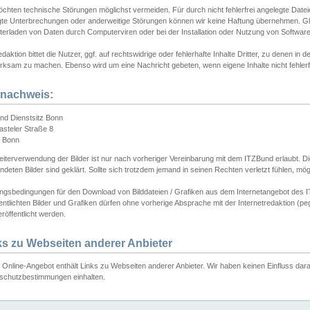
chten technische Störungen möglichst vermeiden. Für durch nicht fehlerfrei angelegte Dateien
gte Unterbrechungen oder anderweitige Störungen können wir keine Haftung übernehmen. Glei
terladen von Daten durch Computerviren oder bei der Installation oder Nutzung von Softwar
daktion bittet die Nutzer, ggf. auf rechtswidrige oder fehlerhafte Inhalte Dritter, zu denen in d
ksam zu machen. Ebenso wird um eine Nachricht gebeten, wenn eigene Inhalte nicht fehlerfrei
dnachweis:
nd Dienstsitz Bonn
asteler Straße 8
 Bonn
iterverwendung der Bilder ist nur nach vorheriger Vereinbarung mit dem ITZBund erlaubt. Die
deten Bilder sind geklärt. Sollte sich trotzdem jemand in seinen Rechten verletzt fühlen, m
ngsbedingungen für den Download von Bilddateien / Grafiken aus dem Internetangebot des I
entlichten Bilder und Grafiken dürfen ohne vorherige Absprache mit der Internetredaktion (pe
röffentlicht werden.
ks zu Webseiten anderer Anbieter
Online-Angebot enthält Links zu Webseiten anderer Anbieter. Wir haben keinen Einfluss darau
schutzbestimmungen einhalten.