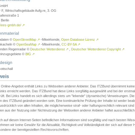
GmbH
r F, Wirtschaftsgebäude Aufg.re, 3. OG
afenstraße 1
Berlin
://ees-gmbh.de/
↗
enmaterial
ndaten ©
OpenStreetMap
↗
-Mitwirkende,
Open Database Lizenz
↗
nkacheln ©
OpenSeaMap
↗
-Mitwirkende,
CC-BY-SA
↗
unden Regenradar ©
Deutscher Wetterdienst
↗
,
Deutscher Wetterdienst Copyright
↗
einzugsgebiete ©
BfG
↗
design
ottschall
weis
 Online-Angebot enthält Links zu Webseiten anderer Anbieter. Das ITZBund übernimmt keine V
inks erreicht werden. Das ITZBund hat diese Links sorgfältig ausgewählt und bei der erstmal
üft. Bei Links handelt es sich allerdings stets um "lebende" (dynamische) Verweisungen. Die
 des ITZBund geändert worden sein. Eine kontinuierliche Prüfung der Inhalte ist weder beab
usdrücklich von allen Inhalten, die möglicherweise straf- oder haftungsrechtlich relevant sin
n aus der Nutzung oder Nichtnutzung der Webseiten anderer Anbieter haftet ausschließlich d
ch auf diesen Internet-Seiten befindlichen Informationen sind sorgfältig und nach besten 
hmen wir keine Gewähr für die Aktualität, Richtigkeit und Vollständigkeit der sich auf diese
ondere der bereitgestellten Rechtsvorschriften.