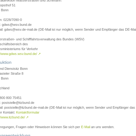
aldirektion Wasserstraßen und Schifffahrt
opsthof 51
 Bonn
on: 0228/7090-0
l: gdws@wsv.bund.de
il: gdws@wsv.de-mail.de (DE-Mail ist nur möglich, wenn Sender und Empfänger das DE-Mail
rstraßen- und Schifffahrtsverwaltung des Bundes (WSV)
schäftsbereich des
sministeriums für Verkehr
://www.gdws.wsv.bund.de/
↗
uktion
nd Dienstsitz Bonn
asteler Straße 8
 Bonn
chland
 0800 800 75451
: poststelle@itzbund.de
il: poststelle@itzbund.de-mail.de (DE-Mail ist nur möglich, wenn Sender und Empfänger das
er Kontakt:
Kontaktformular
//www.itzbund.de/
↗
nregungen, Fragen oder Hinweisen können Sie sich per
E-Mail
an uns wenden.
wareentwicklung