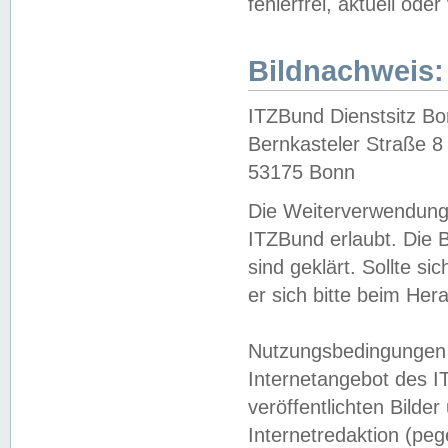
fehlerfrei, aktuell oder
Bildnachweis:
ITZBund Dienstsitz B
Bernkasteler Straße 8
53175 Bonn
Die Weiterverwendung 
ITZBund erlaubt. Die B
sind geklärt. Sollte s
er sich bitte beim He
Nutzungsbedingungen 
Internetangebot des I
veröffentlichten Bilde
Internetredaktion (peg