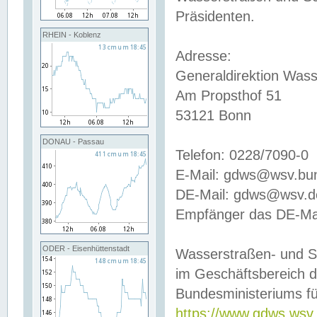
Präsidenten.
RHEIN - Koblenz
Adresse:
Generaldirektion Wass
Am Propsthof 51
53121 Bonn
DONAU - Passau
Telefon: 0228/7090-0
E-Mail: gdws@wsv.bu
DE-Mail: gdws@wsv.de-
Empfänger das DE-Mai
ODER - Eisenhüttenstadt
Wasserstraßen- und S
im Geschäftsbereich 
Bundesministeriums fü
https://www.gdws.wsv