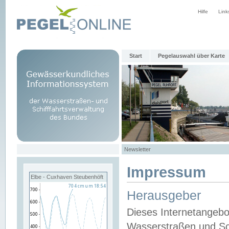
Hilfe
Link
Start
Pegelauswahl über Karte
Newsletter
Impressum
Elbe - Cuxhaven Steubenhöft
Herausgeber
Dieses Internetangebo
Wasserstraßen und Sch