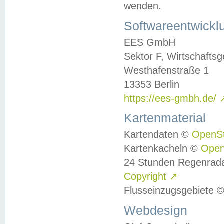
wenden.
Softwareentwickl
EES GmbH
Sektor F, Wirtschafts
Westhafenstraße 1
13353 Berlin
https://ees-gmbh.de/
Kartenmaterial
Kartendaten ©
OpenS
Kartenkacheln ©
Ope
24 Stunden Regenrad
Copyright
↗
Flusseinzugsgebiete 
Webdesign