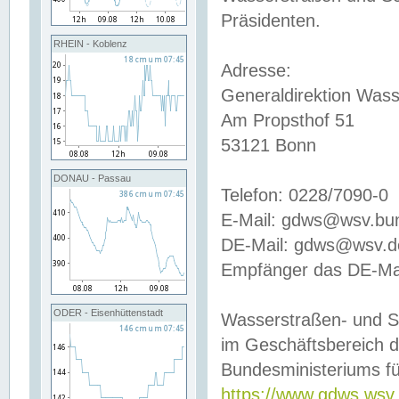
Präsidenten.
RHEIN - Koblenz
Adresse:
Generaldirektion Wass
Am Propsthof 51
53121 Bonn
DONAU - Passau
Telefon: 0228/7090-0
E-Mail: gdws@wsv.bu
DE-Mail: gdws@wsv.de-
Empfänger das DE-Mai
ODER - Eisenhüttenstadt
Wasserstraßen- und S
im Geschäftsbereich 
Bundesministeriums fü
https://www.gdws.wsv