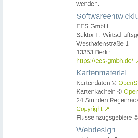
wenden.
Softwareentwickl
EES GmbH
Sektor F, Wirtschafts
Westhafenstraße 1
13353 Berlin
https://ees-gmbh.de/
Kartenmaterial
Kartendaten ©
OpenS
Kartenkacheln ©
Ope
24 Stunden Regenrad
Copyright
↗
Flusseinzugsgebiete 
Webdesign