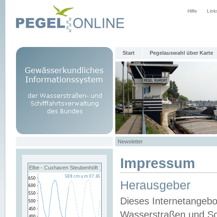
Hilfe
Link
Start
Pegelauswahl über Karte
Newsletter
Impressum
Elbe - Cuxhaven Steubenhöft
Herausgeber
Dieses Internetangebo
Wasserstraßen und Sch