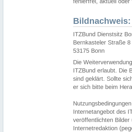
fehlerfrei, aktuell oder
Bildnachweis:
ITZBund Dienstsitz B
Bernkasteler Straße 8
53175 Bonn
Die Weiterverwendung 
ITZBund erlaubt. Die B
sind geklärt. Sollte s
er sich bitte beim He
Nutzungsbedingungen 
Internetangebot des I
veröffentlichten Bilde
Internetredaktion (peg