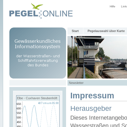
Hilfe
Link
Start
Pegelauswahl über Karte
Newsletter
Impressum
Elbe - Cuxhaven Steubenhöft
Herausgeber
Dieses Internetangebo
Wasserstraßen und Sch