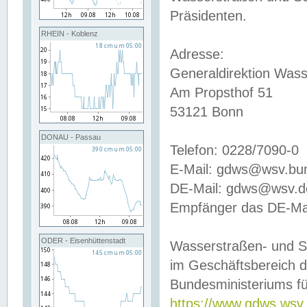
Präsidenten.
RHEIN - Koblenz
Adresse:
Generaldirektion Wass
Am Propsthof 51
53121 Bonn
DONAU - Passau
Telefon: 0228/7090-0
E-Mail: gdws@wsv.bu
DE-Mail: gdws@wsv.de-
Empfänger das DE-Mai
ODER - Eisenhüttenstadt
Wasserstraßen- und S
im Geschäftsbereich 
Bundesministeriums fü
https://www.gdws.wsv