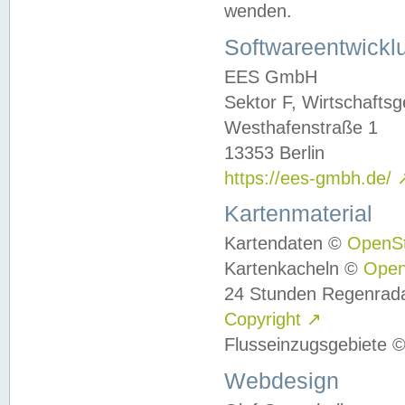
wenden.
Softwareentwickl
EES GmbH
Sektor F, Wirtschafts
Westhafenstraße 1
13353 Berlin
https://ees-gmbh.de/
Kartenmaterial
Kartendaten ©
OpenS
Kartenkacheln ©
Ope
24 Stunden Regenrad
Copyright
↗
Flusseinzugsgebiete 
Webdesign