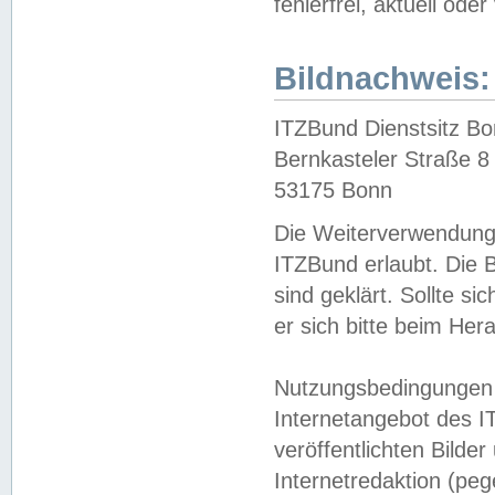
fehlerfrei, aktuell oder
Bildnachweis:
ITZBund Dienstsitz B
Bernkasteler Straße 8
53175 Bonn
Die Weiterverwendung 
ITZBund erlaubt. Die B
sind geklärt. Sollte s
er sich bitte beim He
Nutzungsbedingungen 
Internetangebot des I
veröffentlichten Bilde
Internetredaktion (peg