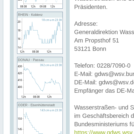
Präsidenten.
RHEIN - Koblenz
Adresse:
Generaldirektion Wass
Am Propsthof 51
53121 Bonn
DONAU - Passau
Telefon: 0228/7090-0
E-Mail: gdws@wsv.bu
DE-Mail: gdws@wsv.de-
Empfänger das DE-Mai
ODER - Eisenhüttenstadt
Wasserstraßen- und S
im Geschäftsbereich 
Bundesministeriums fü
https://www.gdws.wsv