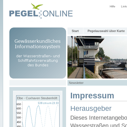
Hilfe
Link
Start
Pegelauswahl über Karte
Newsletter
Impressum
Elbe - Cuxhaven Steubenhöft
Herausgeber
Dieses Internetangebo
Wasserstraßen und Sch