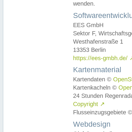
wenden.
Softwareentwickl
EES GmbH
Sektor F, Wirtschafts
Westhafenstraße 1
13353 Berlin
https://ees-gmbh.de/
Kartenmaterial
Kartendaten ©
OpenS
Kartenkacheln ©
Ope
24 Stunden Regenrad
Copyright
↗
Flusseinzugsgebiete 
Webdesign