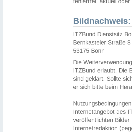
fehlerfrei, aktuell oder
Bildnachweis:
ITZBund Dienstsitz B
Bernkasteler Straße 8
53175 Bonn
Die Weiterverwendung 
ITZBund erlaubt. Die B
sind geklärt. Sollte s
er sich bitte beim He
Nutzungsbedingungen 
Internetangebot des I
veröffentlichten Bilde
Internetredaktion (peg