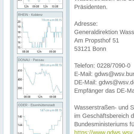
Präsidenten.
RHEIN - Koblenz
Adresse:
Generaldirektion Wass
Am Propsthof 51
53121 Bonn
DONAU - Passau
Telefon: 0228/7090-0
E-Mail: gdws@wsv.bu
DE-Mail: gdws@wsv.de-
Empfänger das DE-Mai
ODER - Eisenhüttenstadt
Wasserstraßen- und S
im Geschäftsbereich 
Bundesministeriums fü
https://www.gdws.wsv