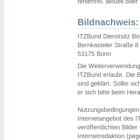
fehlerfrei, aktuell oder
Bildnachweis:
ITZBund Dienstsitz B
Bernkasteler Straße 8
53175 Bonn
Die Weiterverwendung 
ITZBund erlaubt. Die B
sind geklärt. Sollte s
er sich bitte beim He
Nutzungsbedingungen 
Internetangebot des I
veröffentlichten Bilde
Internetredaktion (peg