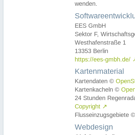
wenden.
Softwareentwickl
EES GmbH
Sektor F, Wirtschafts
Westhafenstraße 1
13353 Berlin
https://ees-gmbh.de/
Kartenmaterial
Kartendaten ©
OpenS
Kartenkacheln ©
Ope
24 Stunden Regenrad
Copyright
↗
Flusseinzugsgebiete 
Webdesign