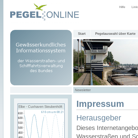
Hilfe
Link
Start
Pegelauswahl über Karte
Newsletter
Impressum
Elbe - Cuxhaven Steubenhöft
Herausgeber
Dieses Internetangebo
Wasserstraßen und Sch