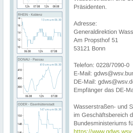
Präsidenten.
RHEIN - Koblenz
Adresse:
Generaldirektion Wass
Am Propsthof 51
53121 Bonn
DONAU - Passau
Telefon: 0228/7090-0
E-Mail: gdws@wsv.bu
DE-Mail: gdws@wsv.de-
Empfänger das DE-Mai
ODER - Eisenhüttenstadt
Wasserstraßen- und S
im Geschäftsbereich 
Bundesministeriums fü
https://www.gdws.wsv