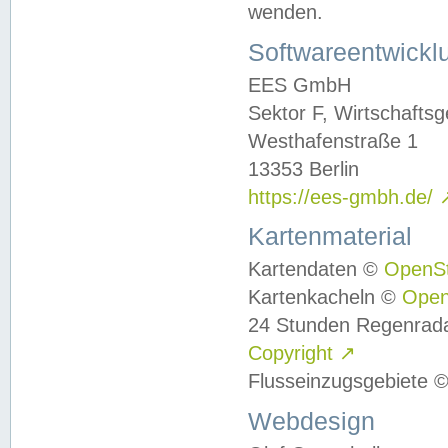
wenden.
Softwareentwickl
EES GmbH
Sektor F, Wirtschafts
Westhafenstraße 1
13353 Berlin
https://ees-gmbh.de/
Kartenmaterial
Kartendaten ©
OpenS
Kartenkacheln ©
Ope
24 Stunden Regenrad
Copyright
↗
Flusseinzugsgebiete 
Webdesign