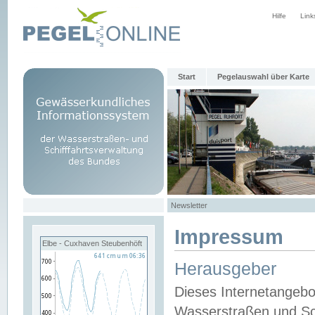
Hilfe
Link
Start
Pegelauswahl über Karte
Newsletter
Impressum
Elbe - Cuxhaven Steubenhöft
Herausgeber
Dieses Internetangebo
Wasserstraßen und Sch