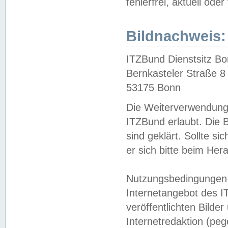
fehlerfrei, aktuell oder
Bildnachweis:
ITZBund Dienstsitz B
Bernkasteler Straße 8
53175 Bonn
Die Weiterverwendung 
ITZBund erlaubt. Die B
sind geklärt. Sollte s
er sich bitte beim He
Nutzungsbedingungen 
Internetangebot des I
veröffentlichten Bilde
Internetredaktion (peg