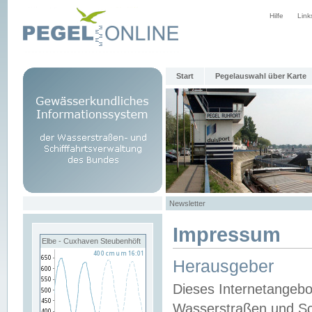
Hilfe
Link
Start
Pegelauswahl über Karte
Newsletter
Impressum
Elbe - Cuxhaven Steubenhöft
Herausgeber
Dieses Internetangebo
Wasserstraßen und Sch