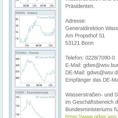
Präsidenten.
RHEIN - Koblenz
Adresse:
Generaldirektion Wass
Am Propsthof 51
53121 Bonn
DONAU - Passau
Telefon: 0228/7090-0
E-Mail: gdws@wsv.bu
DE-Mail: gdws@wsv.de-
Empfänger das DE-Mai
ODER - Eisenhüttenstadt
Wasserstraßen- und S
im Geschäftsbereich 
Bundesministeriums fü
https://www.gdws.wsv