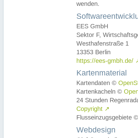
wenden.
Softwareentwickl
EES GmbH
Sektor F, Wirtschafts
Westhafenstraße 1
13353 Berlin
https://ees-gmbh.de/
Kartenmaterial
Kartendaten ©
OpenS
Kartenkacheln ©
Ope
24 Stunden Regenrad
Copyright
↗
Flusseinzugsgebiete 
Webdesign