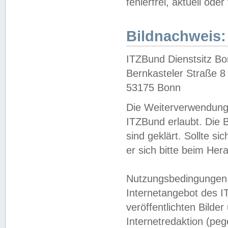
fehlerfrei, aktuell oder
Bildnachweis:
ITZBund Dienstsitz B
Bernkasteler Straße 8
53175 Bonn
Die Weiterverwendung 
ITZBund erlaubt. Die B
sind geklärt. Sollte s
er sich bitte beim He
Nutzungsbedingungen 
Internetangebot des I
veröffentlichten Bilde
Internetredaktion (peg