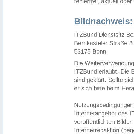
fehlerfrei, aktuell oder
Bildnachweis:
ITZBund Dienstsitz B
Bernkasteler Straße 8
53175 Bonn
Die Weiterverwendung 
ITZBund erlaubt. Die B
sind geklärt. Sollte s
er sich bitte beim He
Nutzungsbedingungen 
Internetangebot des I
veröffentlichten Bilde
Internetredaktion (peg