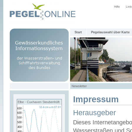
Hilfe
Link
Start
Pegelauswahl über Karte
Newsletter
Impressum
Elbe - Cuxhaven Steubenhöft
Herausgeber
Dieses Internetangebo
Wasserstraßen und Sch