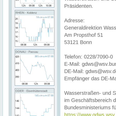
Präsidenten.
RHEIN - Koblenz
Adresse:
Generaldirektion Wass
Am Propsthof 51
53121 Bonn
DONAU - Passau
Telefon: 0228/7090-0
E-Mail: gdws@wsv.bu
DE-Mail: gdws@wsv.de-
Empfänger das DE-Mai
ODER - Eisenhüttenstadt
Wasserstraßen- und S
im Geschäftsbereich 
Bundesministeriums fü
https://www.gdws.wsv