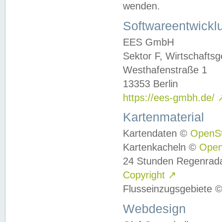
wenden.
Softwareentwickl
EES GmbH
Sektor F, Wirtschafts
Westhafenstraße 1
13353 Berlin
https://ees-gmbh.de/
Kartenmaterial
Kartendaten ©
OpenS
Kartenkacheln ©
Ope
24 Stunden Regenrad
Copyright
↗
Flusseinzugsgebiete 
Webdesign