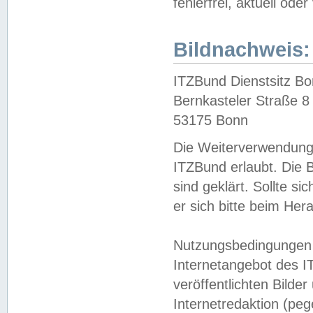
fehlerfrei, aktuell oder
Bildnachweis:
ITZBund Dienstsitz B
Bernkasteler Straße 8
53175 Bonn
Die Weiterverwendung 
ITZBund erlaubt. Die B
sind geklärt. Sollte s
er sich bitte beim He
Nutzungsbedingungen 
Internetangebot des I
veröffentlichten Bilde
Internetredaktion (peg