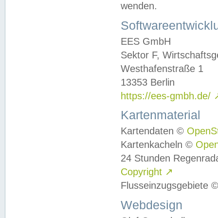
wenden.
Softwareentwickl
EES GmbH
Sektor F, Wirtschafts
Westhafenstraße 1
13353 Berlin
https://ees-gmbh.de/
Kartenmaterial
Kartendaten ©
OpenS
Kartenkacheln ©
Ope
24 Stunden Regenrad
Copyright
↗
Flusseinzugsgebiete 
Webdesign