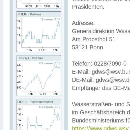
Präsidenten.
RHEIN - Koblenz
Adresse:
Generaldirektion Wass
Am Propsthof 51
53121 Bonn
DONAU - Passau
Telefon: 0228/7090-0
E-Mail: gdws@wsv.bu
DE-Mail: gdws@wsv.de-
Empfänger das DE-Mai
ODER - Eisenhüttenstadt
Wasserstraßen- und S
im Geschäftsbereich 
Bundesministeriums fü
https://www.gdws.wsv