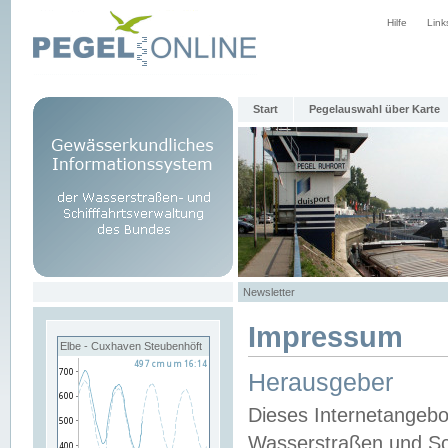
Hilfe
Link
Start
Pegelauswahl über Karte
Newsletter
Impressum
Elbe - Cuxhaven Steubenhöft
Herausgeber
Dieses Internetangebo
Wasserstraßen und Sch