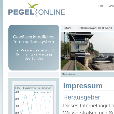
Hilfe
Link
Start
Pegelauswahl über Karte
Newsletter
Impressum
Elbe - Cuxhaven Steubenhöft
Herausgeber
Dieses Internetangebo
Wasserstraßen und Sch