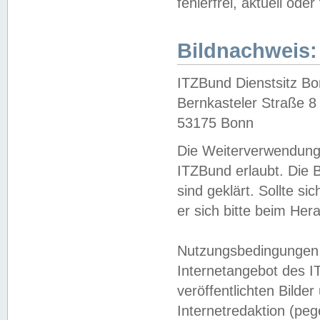
fehlerfrei, aktuell oder
Bildnachweis:
ITZBund Dienstsitz B
Bernkasteler Straße 8
53175 Bonn
Die Weiterverwendung 
ITZBund erlaubt. Die B
sind geklärt. Sollte s
er sich bitte beim He
Nutzungsbedingungen 
Internetangebot des I
veröffentlichten Bilde
Internetredaktion (peg