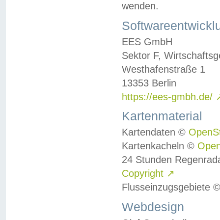
wenden.
Softwareentwickl
EES GmbH
Sektor F, Wirtschafts
Westhafenstraße 1
13353 Berlin
https://ees-gmbh.de/
Kartenmaterial
Kartendaten ©
OpenS
Kartenkacheln ©
Ope
24 Stunden Regenrad
Copyright
↗
Flusseinzugsgebiete 
Webdesign