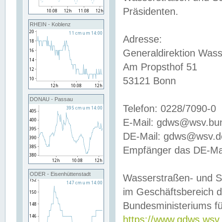
Präsidenten.
RHEIN - Koblenz
Adresse:
Generaldirektion Wass
Am Propsthof 51
53121 Bonn
DONAU - Passau
Telefon: 0228/7090-0
E-Mail: gdws@wsv.bu
DE-Mail: gdws@wsv.de-
Empfänger das DE-Mai
ODER - Eisenhüttenstadt
Wasserstraßen- und S
im Geschäftsbereich 
Bundesministeriums fü
https://www.gdws.wsv