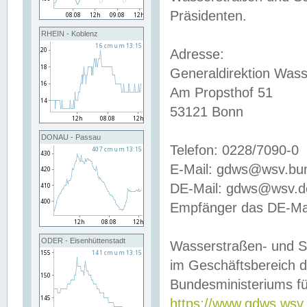
Präsidenten.
RHEIN - Koblenz
Adresse:
Generaldirektion Wass
Am Propsthof 51
53121 Bonn
DONAU - Passau
Telefon: 0228/7090-0
E-Mail: gdws@wsv.bu
DE-Mail: gdws@wsv.de-
Empfänger das DE-Mai
ODER - Eisenhüttenstadt
Wasserstraßen- und S
im Geschäftsbereich 
Bundesministeriums fü
https://www.gdws.wsv