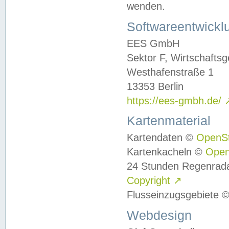
wenden.
Softwareentwickl
EES GmbH
Sektor F, Wirtschafts
Westhafenstraße 1
13353 Berlin
https://ees-gmbh.de/
Kartenmaterial
Kartendaten ©
OpenS
Kartenkacheln ©
Ope
24 Stunden Regenrad
Copyright
↗
Flusseinzugsgebiete 
Webdesign