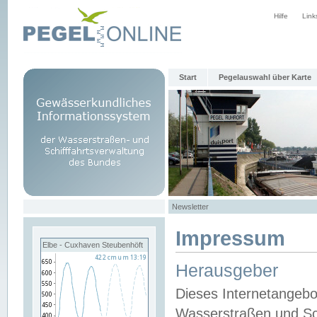
Hilfe
Link
Start
Pegelauswahl über Karte
Newsletter
Impressum
Elbe - Cuxhaven Steubenhöft
Herausgeber
Dieses Internetangebo
Wasserstraßen und Sch