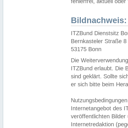
fehlerfrei, aktuell oder
Bildnachweis:
ITZBund Dienstsitz B
Bernkasteler Straße 8
53175 Bonn
Die Weiterverwendung 
ITZBund erlaubt. Die B
sind geklärt. Sollte s
er sich bitte beim He
Nutzungsbedingungen 
Internetangebot des I
veröffentlichten Bilde
Internetredaktion (peg