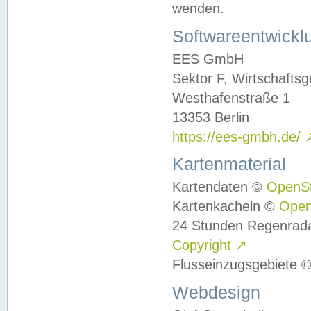
wenden.
Softwareentwickl
EES GmbH
Sektor F, Wirtschafts
Westhafenstraße 1
13353 Berlin
https://ees-gmbh.de/
Kartenmaterial
Kartendaten ©
OpenS
Kartenkacheln ©
Ope
24 Stunden Regenrad
Copyright
↗
Flusseinzugsgebiete 
Webdesign