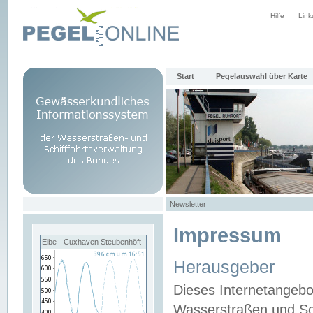
Hilfe
Link
Start
Pegelauswahl über Karte
Newsletter
Impressum
Elbe - Cuxhaven Steubenhöft
Herausgeber
Dieses Internetangebo
Wasserstraßen und Sch