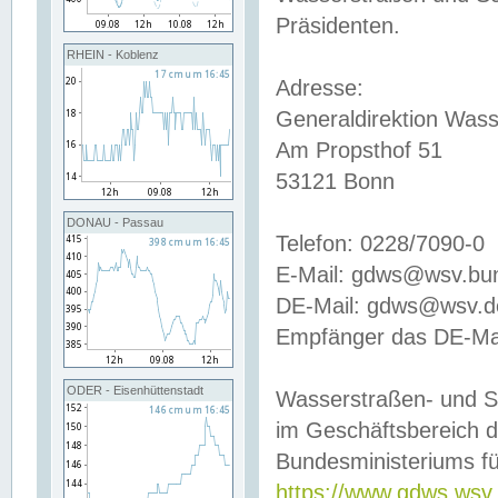
Präsidenten.
RHEIN - Koblenz
Adresse:
Generaldirektion Wass
Am Propsthof 51
53121 Bonn
DONAU - Passau
Telefon: 0228/7090-0
E-Mail: gdws@wsv.bu
DE-Mail: gdws@wsv.de-
Empfänger das DE-Mai
ODER - Eisenhüttenstadt
Wasserstraßen- und S
im Geschäftsbereich 
Bundesministeriums fü
https://www.gdws.wsv