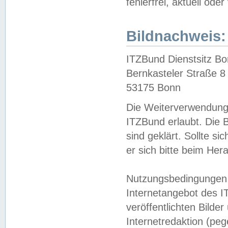
fehlerfrei, aktuell oder
Bildnachweis:
ITZBund Dienstsitz B
Bernkasteler Straße 8
53175 Bonn
Die Weiterverwendung 
ITZBund erlaubt. Die B
sind geklärt. Sollte s
er sich bitte beim He
Nutzungsbedingungen 
Internetangebot des I
veröffentlichten Bilde
Internetredaktion (peg