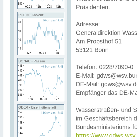
Präsidenten.
RHEIN - Koblenz
Adresse:
Generaldirektion Wass
Am Propsthof 51
53121 Bonn
DONAU - Passau
Telefon: 0228/7090-0
E-Mail: gdws@wsv.bu
DE-Mail: gdws@wsv.de-
Empfänger das DE-Mai
ODER - Eisenhüttenstadt
Wasserstraßen- und S
im Geschäftsbereich 
Bundesministeriums fü
https://www.gdws.wsv