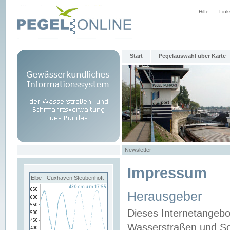
Hilfe
Link
Start
Pegelauswahl über Karte
Newsletter
Impressum
Elbe - Cuxhaven Steubenhöft
Herausgeber
Dieses Internetangebo
Wasserstraßen und Sch