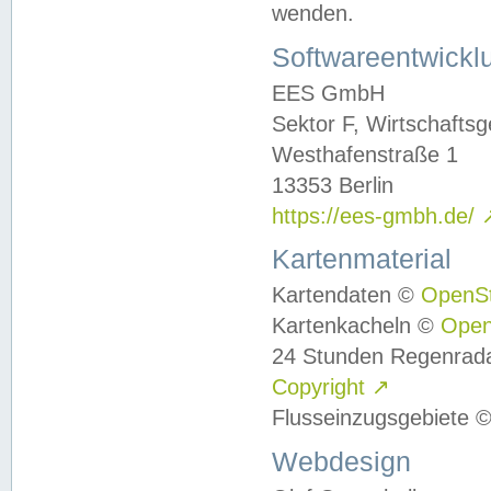
wenden.
Softwareentwickl
EES GmbH
Sektor F, Wirtschafts
Westhafenstraße 1
13353 Berlin
https://ees-gmbh.de/
Kartenmaterial
Kartendaten ©
OpenS
Kartenkacheln ©
Ope
24 Stunden Regenrad
Copyright
↗
Flusseinzugsgebiete 
Webdesign