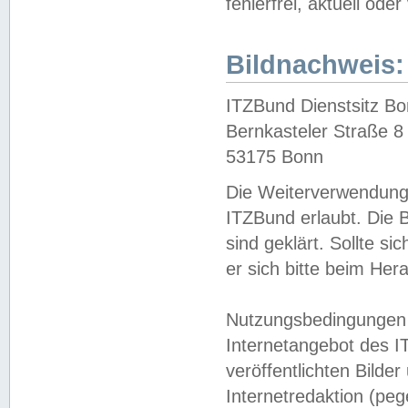
fehlerfrei, aktuell oder
Bildnachweis:
ITZBund Dienstsitz B
Bernkasteler Straße 8
53175 Bonn
Die Weiterverwendung 
ITZBund erlaubt. Die B
sind geklärt. Sollte s
er sich bitte beim He
Nutzungsbedingungen 
Internetangebot des I
veröffentlichten Bilde
Internetredaktion (peg