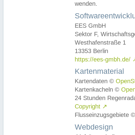
wenden.
Softwareentwickl
EES GmbH
Sektor F, Wirtschafts
Westhafenstraße 1
13353 Berlin
https://ees-gmbh.de/
Kartenmaterial
Kartendaten ©
OpenS
Kartenkacheln ©
Ope
24 Stunden Regenrad
Copyright
↗
Flusseinzugsgebiete 
Webdesign