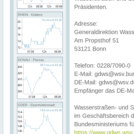
Präsidenten.
RHEIN - Koblenz
Adresse:
Generaldirektion Wass
Am Propsthof 51
53121 Bonn
DONAU - Passau
Telefon: 0228/7090-0
E-Mail: gdws@wsv.bu
DE-Mail: gdws@wsv.de-
Empfänger das DE-Mai
ODER - Eisenhüttenstadt
Wasserstraßen- und S
im Geschäftsbereich 
Bundesministeriums fü
https://www.gdws.wsv