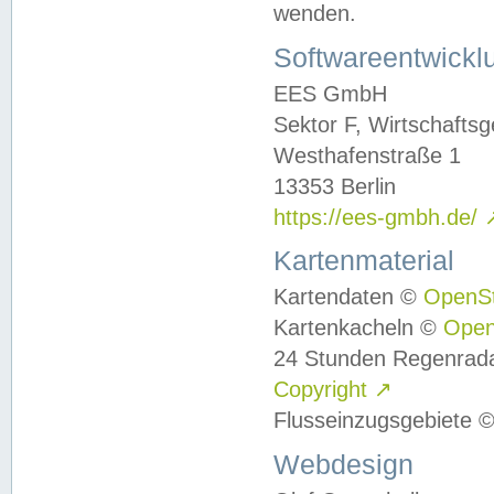
wenden.
Softwareentwickl
EES GmbH
Sektor F, Wirtschafts
Westhafenstraße 1
13353 Berlin
https://ees-gmbh.de/
Kartenmaterial
Kartendaten ©
OpenS
Kartenkacheln ©
Ope
24 Stunden Regenrad
Copyright
↗
Flusseinzugsgebiete 
Webdesign