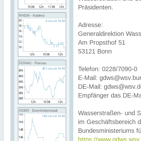
Präsidenten.
RHEIN - Koblenz
Adresse:
Generaldirektion Wass
Am Propsthof 51
53121 Bonn
DONAU - Passau
Telefon: 0228/7090-0
E-Mail: gdws@wsv.bu
DE-Mail: gdws@wsv.de-
Empfänger das DE-Mai
ODER - Eisenhüttenstadt
Wasserstraßen- und S
im Geschäftsbereich 
Bundesministeriums fü
https://www.gdws.wsv