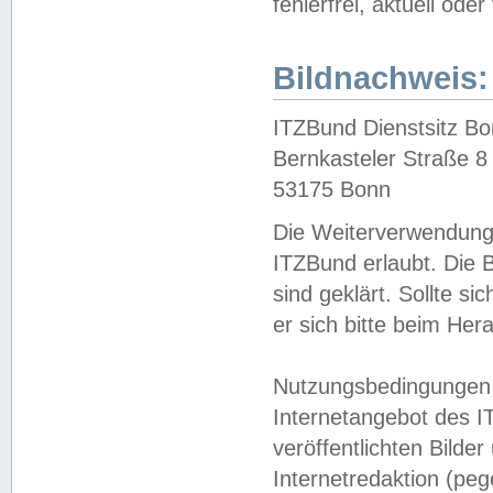
fehlerfrei, aktuell oder
Bildnachweis:
ITZBund Dienstsitz B
Bernkasteler Straße 8
53175 Bonn
Die Weiterverwendung 
ITZBund erlaubt. Die B
sind geklärt. Sollte s
er sich bitte beim He
Nutzungsbedingungen 
Internetangebot des I
veröffentlichten Bilde
Internetredaktion (peg