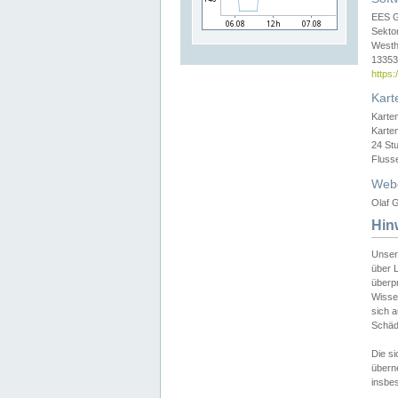
EES 
Sekto
Westh
13353 
https
Kart
Karte
Karte
24 St
Fluss
Web
Olaf G
Hin
Unser
über L
überpr
Wissen
sich a
Schäde
Die si
überne
insbes