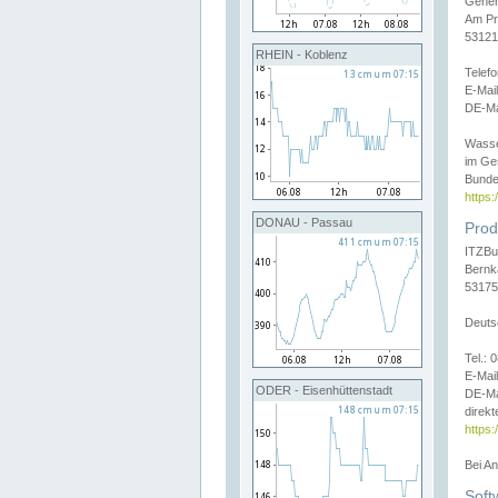
Gener
Am Pr
53121
RHEIN - Koblenz
Telef
E-Mai
DE-Ma
Wasse
im Ge
Bunde
https
DONAU - Passau
Prod
ITZBu
Bernk
53175
Deuts
Tel.:
E-Mail
ODER - Eisenhüttenstadt
DE-Ma
direkt
https:
Bei A
Soft