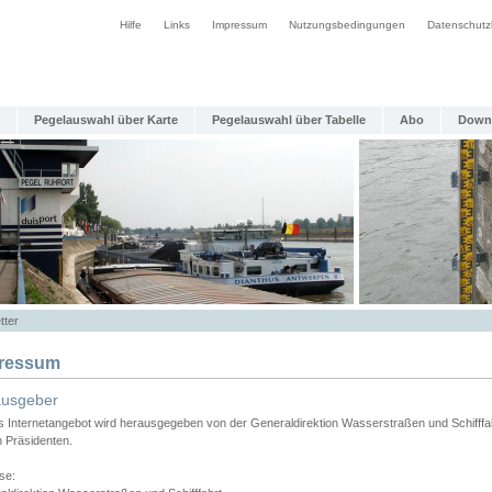
Hilfe
Links
Impressum
Nutzungsbedingungen
Datenschutz
Pegelauswahl über Karte
Pegelauswahl über Tabelle
Abo
Down
tter
ressum
ausgeber
s Internetangebot wird herausgegeben von der Generaldirektion Wasserstraßen und Schifffa
n Präsidenten.
se: