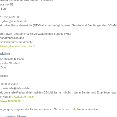
aldirektion Wasserstraßen und Schifffahrt
opsthof 51
 Bonn
on: 0228/7090-0
l: gdws@wsv.bund.de
il: gdws@wsv.de-mail.de (DE-Mail ist nur möglich, wenn Sender und Empfänger das DE-Mail
rstraßen- und Schifffahrtsverwaltung des Bundes (WSV)
schäftsbereich des
sministeriums für Verkehr
://www.gdws.wsv.bund.de/
↗
uktion
nd Dienstsitz Bonn
asteler Straße 8
 Bonn
chland
 0800 800 75451
: poststelle@itzbund.de
il: poststelle@itzbund.de-mail.de (DE-Mail ist nur möglich, wenn Sender und Empfänger das
er Kontakt:
Kontaktformular
//www.itzbund.de/
↗
nregungen, Fragen oder Hinweisen können Sie sich per
E-Mail
an uns wenden.
wareentwicklung