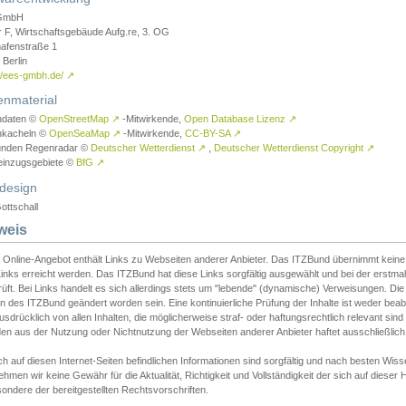
GmbH
r F, Wirtschaftsgebäude Aufg.re, 3. OG
afenstraße 1
Berlin
://ees-gmbh.de/
↗
enmaterial
ndaten ©
OpenStreetMap
↗
-Mitwirkende,
Open Database Lizenz
↗
nkacheln ©
OpenSeaMap
↗
-Mitwirkende,
CC-BY-SA
↗
unden Regenradar ©
Deutscher Wetterdienst
↗
,
Deutscher Wetterdienst Copyright
↗
einzugsgebiete ©
BfG
↗
design
ottschall
weis
 Online-Angebot enthält Links zu Webseiten anderer Anbieter. Das ITZBund übernimmt keine V
inks erreicht werden. Das ITZBund hat diese Links sorgfältig ausgewählt und bei der erstmal
üft. Bei Links handelt es sich allerdings stets um "lebende" (dynamische) Verweisungen. Die
 des ITZBund geändert worden sein. Eine kontinuierliche Prüfung der Inhalte ist weder beab
usdrücklich von allen Inhalten, die möglicherweise straf- oder haftungsrechtlich relevant sin
n aus der Nutzung oder Nichtnutzung der Webseiten anderer Anbieter haftet ausschließlich d
ch auf diesen Internet-Seiten befindlichen Informationen sind sorgfältig und nach besten 
hmen wir keine Gewähr für die Aktualität, Richtigkeit und Vollständigkeit der sich auf diese
ondere der bereitgestellten Rechtsvorschriften.