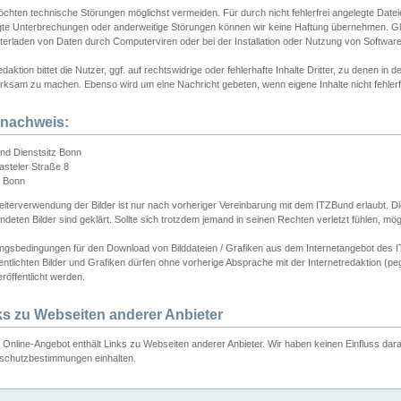
chten technische Störungen möglichst vermeiden. Für durch nicht fehlerfrei angelegte Dateien
gte Unterbrechungen oder anderweitige Störungen können wir keine Haftung übernehmen. Glei
terladen von Daten durch Computerviren oder bei der Installation oder Nutzung von Softwar
daktion bittet die Nutzer, ggf. auf rechtswidrige oder fehlerhafte Inhalte Dritter, zu denen in d
ksam zu machen. Ebenso wird um eine Nachricht gebeten, wenn eigene Inhalte nicht fehlerfrei
dnachweis:
nd Dienstsitz Bonn
asteler Straße 8
 Bonn
iterverwendung der Bilder ist nur nach vorheriger Vereinbarung mit dem ITZBund erlaubt. Die
deten Bilder sind geklärt. Sollte sich trotzdem jemand in seinen Rechten verletzt fühlen, m
ngsbedingungen für den Download von Bilddateien / Grafiken aus dem Internetangebot des I
entlichten Bilder und Grafiken dürfen ohne vorherige Absprache mit der Internetredaktion (pe
röffentlicht werden.
ks zu Webseiten anderer Anbieter
Online-Angebot enthält Links zu Webseiten anderer Anbieter. Wir haben keinen Einfluss darau
schutzbestimmungen einhalten.