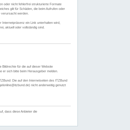
 oder nicht fehlerfrei strukturierte Formate
ches gilt für Schäden, die beim Aufrufen oder
e verursacht werden.
er Internetpräsenz ein Link unterhalten wird,
, aktuell oder vollständig sind.
 Bildrechte für die auf dieser Website
öge er sich bitte beim Herausgeber melden.
TZBund: Die auf den Internetseiten des ITZBund
gelonline@itzbund.de) nicht anderweitig genutzt
f, dass diese Anbieter die