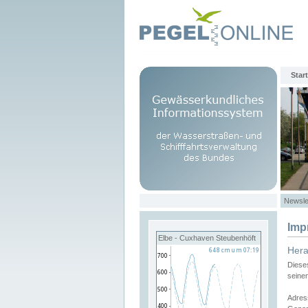
Start
Newsle
Imp
Elbe - Cuxhaven Steubenhöft
Her
Diese
seine
Adres