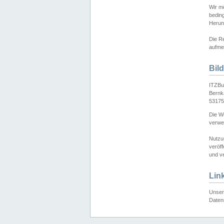
Wir mö
bedin
Herun
Die Re
aufmer
Bil
ITZBu
Bernk
53175
Die We
verwen
Nutzu
veröff
und ve
Lin
Unser 
Daten