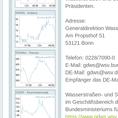
Präsidenten.
RHEIN - Koblenz
Adresse:
Generaldirektion Wass
Am Propsthof 51
53121 Bonn
DONAU - Passau
Telefon: 0228/7090-0
E-Mail: gdws@wsv.bu
DE-Mail: gdws@wsv.de-
Empfänger das DE-Mai
ODER - Eisenhüttenstadt
Wasserstraßen- und S
im Geschäftsbereich 
Bundesministeriums fü
https://www.gdws.wsv