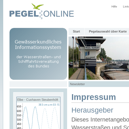
Hilfe
Link
Start
Pegelauswahl über Karte
Newsletter
Impressum
Elbe - Cuxhaven Steubenhöft
Herausgeber
Dieses Internetangebo
Wasserstraßen und Sch