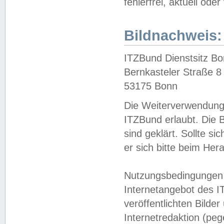
fehlerfrei, aktuell oder
Bildnachweis:
ITZBund Dienstsitz B
Bernkasteler Straße 8
53175 Bonn
Die Weiterverwendung 
ITZBund erlaubt. Die B
sind geklärt. Sollte s
er sich bitte beim He
Nutzungsbedingungen 
Internetangebot des I
veröffentlichten Bilde
Internetredaktion (peg