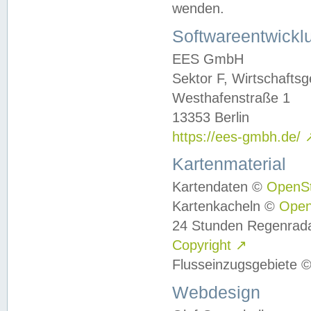
wenden.
Softwareentwickl
EES GmbH
Sektor F, Wirtschafts
Westhafenstraße 1
13353 Berlin
https://ees-gmbh.de/
Kartenmaterial
Kartendaten ©
OpenS
Kartenkacheln ©
Ope
24 Stunden Regenrad
Copyright
↗
Flusseinzugsgebiete 
Webdesign