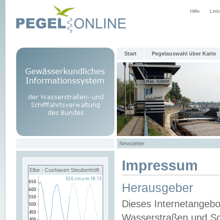
Hilfe
Link
Start
Pegelauswahl über Karte
Newsletter
Impressum
Elbe - Cuxhaven Steubenhöft
Herausgeber
Dieses Internetangebo
Wasserstraßen und Sch