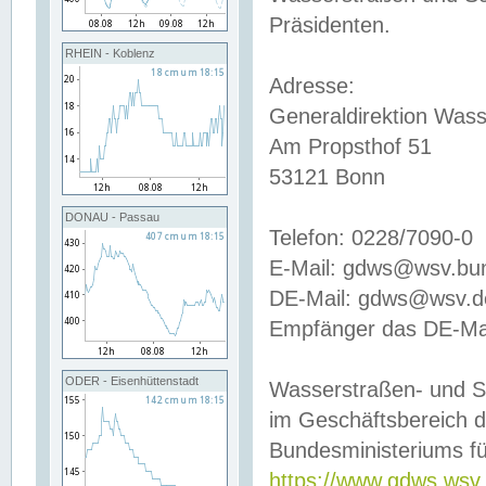
Präsidenten.
RHEIN - Koblenz
Adresse:
Generaldirektion Wass
Am Propsthof 51
53121 Bonn
DONAU - Passau
Telefon: 0228/7090-0
E-Mail: gdws@wsv.bu
DE-Mail: gdws@wsv.de-
Empfänger das DE-Mai
ODER - Eisenhüttenstadt
Wasserstraßen- und S
im Geschäftsbereich 
Bundesministeriums fü
https://www.gdws.wsv