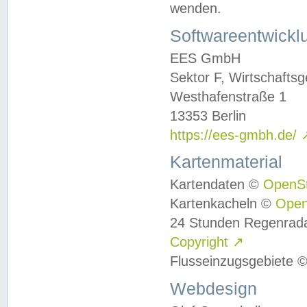
wenden.
Softwareentwickl
EES GmbH
Sektor F, Wirtschafts
Westhafenstraße 1
13353 Berlin
https://ees-gmbh.de/
Kartenmaterial
Kartendaten ©
OpenS
Kartenkacheln ©
Ope
24 Stunden Regenrad
Copyright
↗
Flusseinzugsgebiete 
Webdesign