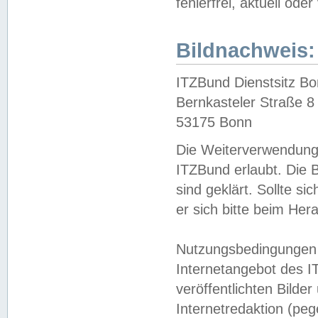
fehlerfrei, aktuell oder
Bildnachweis:
ITZBund Dienstsitz B
Bernkasteler Straße 8
53175 Bonn
Die Weiterverwendung 
ITZBund erlaubt. Die B
sind geklärt. Sollte s
er sich bitte beim He
Nutzungsbedingungen 
Internetangebot des I
veröffentlichten Bilde
Internetredaktion (peg