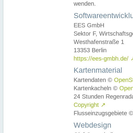
wenden.
Softwareentwickl
EES GmbH
Sektor F, Wirtschafts
Westhafenstraße 1
13353 Berlin
https://ees-gmbh.de/
Kartenmaterial
Kartendaten ©
OpenS
Kartenkacheln ©
Ope
24 Stunden Regenrad
Copyright
↗
Flusseinzugsgebiete 
Webdesign