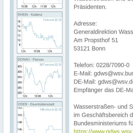
Präsidenten.
RHEIN - Koblenz
Adresse:
Generaldirektion Wass
Am Propsthof 51
53121 Bonn
DONAU - Passau
Telefon: 0228/7090-0
E-Mail: gdws@wsv.bu
DE-Mail: gdws@wsv.de-
Empfänger das DE-Mai
ODER - Eisenhüttenstadt
Wasserstraßen- und S
im Geschäftsbereich 
Bundesministeriums fü
https://www.gdws.wsv