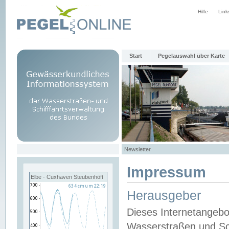
Hilfe
Link
Start
Pegelauswahl über Karte
Newsletter
Impressum
Elbe - Cuxhaven Steubenhöft
Herausgeber
Dieses Internetangebo
Wasserstraßen und Sch