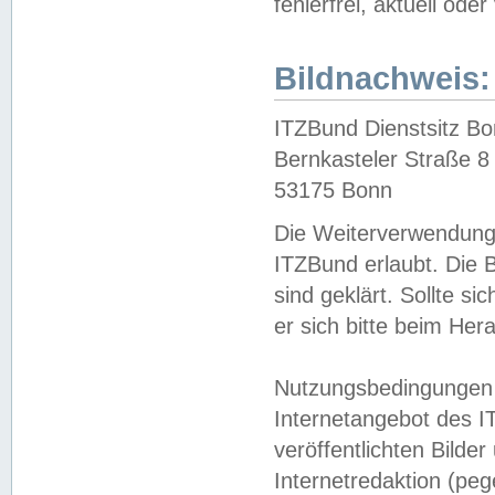
fehlerfrei, aktuell oder
Bildnachweis:
ITZBund Dienstsitz B
Bernkasteler Straße 8
53175 Bonn
Die Weiterverwendung 
ITZBund erlaubt. Die B
sind geklärt. Sollte s
er sich bitte beim He
Nutzungsbedingungen 
Internetangebot des I
veröffentlichten Bilde
Internetredaktion (peg