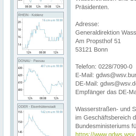
Präsidenten.
RHEIN - Koblenz
Adresse:
Generaldirektion Wass
Am Propsthof 51
53121 Bonn
DONAU - Passau
Telefon: 0228/7090-0
E-Mail: gdws@wsv.bu
DE-Mail: gdws@wsv.de-
Empfänger das DE-Mai
ODER - Eisenhüttenstadt
Wasserstraßen- und S
im Geschäftsbereich 
Bundesministeriums fü
https://www.gdws.wsv