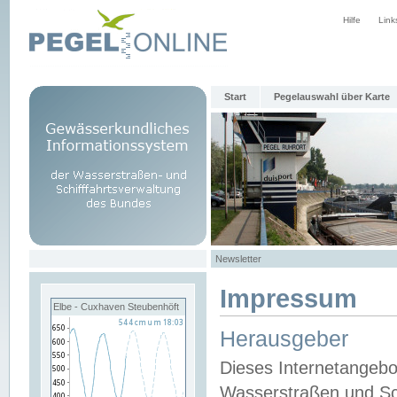
Hilfe
Link
Start
Pegelauswahl über Karte
Newsletter
Impressum
Elbe - Cuxhaven Steubenhöft
Herausgeber
Dieses Internetangebo
Wasserstraßen und Sch