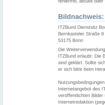
fehlerfrei, aktuell oder
Bildnachweis:
ITZBund Dienstsitz B
Bernkasteler Straße 8
53175 Bonn
Die Weiterverwendung 
ITZBund erlaubt. Die B
sind geklärt. Sollte s
er sich bitte beim He
Nutzungsbedingungen 
Internetangebot des I
veröffentlichten Bilde
Internetredaktion (peg