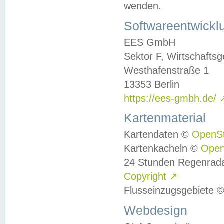
wenden.
Softwareentwickl
EES GmbH
Sektor F, Wirtschafts
Westhafenstraße 1
13353 Berlin
https://ees-gmbh.de/
Kartenmaterial
Kartendaten ©
OpenS
Kartenkacheln ©
Ope
24 Stunden Regenrad
Copyright
↗
Flusseinzugsgebiete 
Webdesign