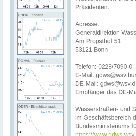
Präsidenten.
RHEIN - Koblenz
Adresse:
Generaldirektion Wass
Am Propsthof 51
53121 Bonn
DONAU - Passau
Telefon: 0228/7090-0
E-Mail: gdws@wsv.bu
DE-Mail: gdws@wsv.de-
Empfänger das DE-Mai
ODER - Eisenhüttenstadt
Wasserstraßen- und S
im Geschäftsbereich 
Bundesministeriums fü
https://www.gdws.wsv