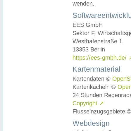
wenden.
Softwareentwickl
EES GmbH
Sektor F, Wirtschafts
Westhafenstraße 1
13353 Berlin
https://ees-gmbh.de/
Kartenmaterial
Kartendaten ©
OpenS
Kartenkacheln ©
Ope
24 Stunden Regenrad
Copyright
↗
Flusseinzugsgebiete 
Webdesign