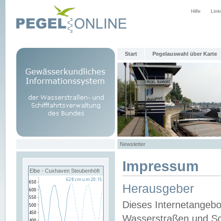
Hilfe
Link
Start
Pegelauswahl über Karte
Newsletter
Impressum
Elbe - Cuxhaven Steubenhöft
Herausgeber
Dieses Internetangebo
Wasserstraßen und Sch