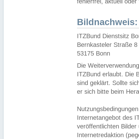
fehlerfrei, aktuell oder
Bildnachweis:
ITZBund Dienstsitz B
Bernkasteler Straße 8
53175 Bonn
Die Weiterverwendung 
ITZBund erlaubt. Die B
sind geklärt. Sollte s
er sich bitte beim He
Nutzungsbedingungen 
Internetangebot des I
veröffentlichten Bilde
Internetredaktion (peg