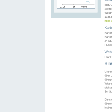
EES 
Sekto
Westh
13353 
https
Kart
Karte
Karte
24 St
Fluss
Web
Olaf G
Hin
Unser
über L
überpr
Wissen
sich a
Schäde
Die si
überne
insbes