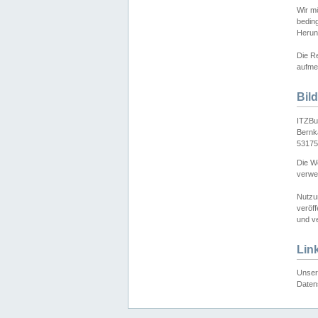
Wir mö
bedin
Herun
Die Re
aufmer
Bil
ITZBu
Bernk
53175
Die We
verwen
Nutzu
veröff
und ve
Lin
Unser 
Daten