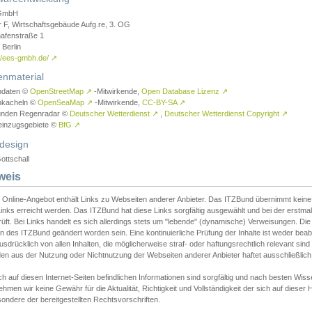
GmbH
r F, Wirtschaftsgebäude Aufg.re, 3. OG
afenstraße 1
Berlin
://ees-gmbh.de/
↗
enmaterial
ndaten ©
OpenStreetMap
↗
-Mitwirkende,
Open Database Lizenz
↗
nkacheln ©
OpenSeaMap
↗
-Mitwirkende,
CC-BY-SA
↗
unden Regenradar ©
Deutscher Wetterdienst
↗
,
Deutscher Wetterdienst Copyright
↗
einzugsgebiete ©
BfG
↗
design
ottschall
weis
 Online-Angebot enthält Links zu Webseiten anderer Anbieter. Das ITZBund übernimmt keine V
inks erreicht werden. Das ITZBund hat diese Links sorgfältig ausgewählt und bei der erstmal
üft. Bei Links handelt es sich allerdings stets um "lebende" (dynamische) Verweisungen. Die
 des ITZBund geändert worden sein. Eine kontinuierliche Prüfung der Inhalte ist weder beab
usdrücklich von allen Inhalten, die möglicherweise straf- oder haftungsrechtlich relevant sin
n aus der Nutzung oder Nichtnutzung der Webseiten anderer Anbieter haftet ausschließlich d
ch auf diesen Internet-Seiten befindlichen Informationen sind sorgfältig und nach besten 
hmen wir keine Gewähr für die Aktualität, Richtigkeit und Vollständigkeit der sich auf diese
ondere der bereitgestellten Rechtsvorschriften.