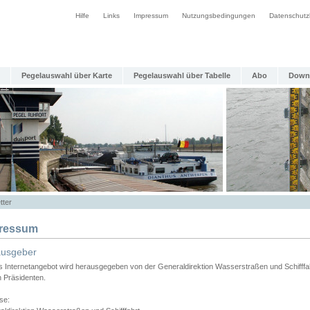
Hilfe
Links
Impressum
Nutzungsbedingungen
Datenschutz
Pegelauswahl über Karte
Pegelauswahl über Tabelle
Abo
Down
tter
ressum
ausgeber
s Internetangebot wird herausgegeben von der Generaldirektion Wasserstraßen und Schifffa
n Präsidenten.
se: