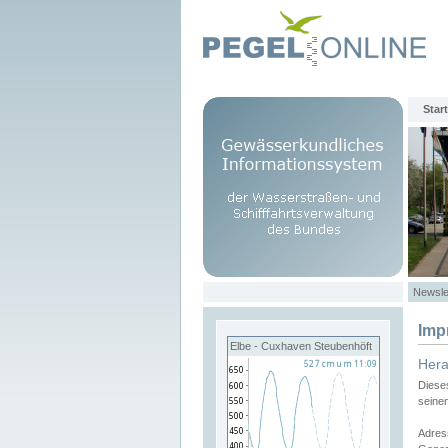
Start
Newsle
Imp
Elbe - Cuxhaven Steubenhöft
Her
Diese
seine
Adres