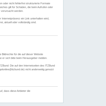
 oder nicht fehlerfrei strukturierte Formate
ches gilt für Schäden, die beim Aufrufen oder
e verursacht werden.
er Internetpräsenz ein Link unterhalten wird,
, aktuell oder vollständig sind.
 Bildrechte für die auf dieser Website
öge er sich bitte beim Herausgeber melden.
TZBund: Die auf den Internetseiten des ITZBund
gelonline@itzbund.de) nicht anderweitig genutzt
f, dass diese Anbieter die