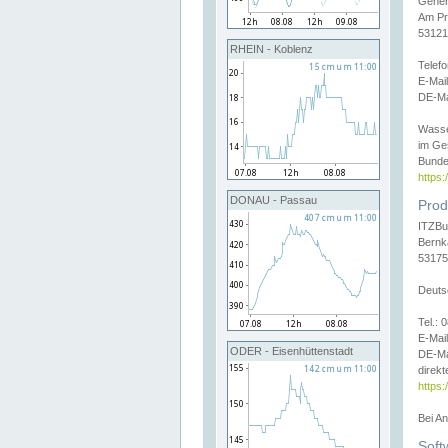
Gener
Am Pr
53121
RHEIN - Koblenz
Telef
E-Mai
DE-Ma
Wasse
im Ge
Bunde
https
DONAU - Passau
Prod
ITZBu
Bernk
53175
Deuts
Tel.:
E-Mail
ODER - Eisenhüttenstadt
DE-Ma
direkt
https:
Bei A
Soft