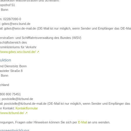
aldirektion Wasserstraßen und Schifffahrt
opsthof 51
 Bonn
on: 0228/7090-0
l: gdws@wsv.bund.de
il: gdws@wsv.de-mail.de (DE-Mail ist nur möglich, wenn Sender und Empfänger das DE-Mail
rstraßen- und Schifffahrtsverwaltung des Bundes (WSV)
schäftsbereich des
sministeriums für Verkehr
://www.gdws.wsv.bund.de/
↗
uktion
nd Dienstsitz Bonn
asteler Straße 8
 Bonn
chland
 0800 800 75451
: poststelle@itzbund.de
il: poststelle@itzbund.de-mail.de (DE-Mail ist nur möglich, wenn Sender und Empfänger das
er Kontakt:
Kontaktformular
//www.itzbund.de/
↗
nregungen, Fragen oder Hinweisen können Sie sich per
E-Mail
an uns wenden.
wareentwicklung