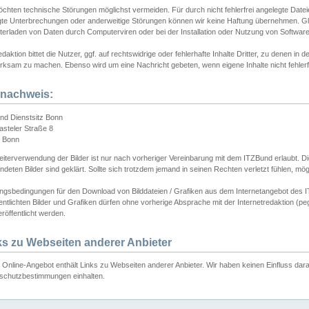
chten technische Störungen möglichst vermeiden. Für durch nicht fehlerfrei angelegte Dateien
gte Unterbrechungen oder anderweitige Störungen können wir keine Haftung übernehmen. Glei
terladen von Daten durch Computerviren oder bei der Installation oder Nutzung von Softwar
daktion bittet die Nutzer, ggf. auf rechtswidrige oder fehlerhafte Inhalte Dritter, zu denen in d
ksam zu machen. Ebenso wird um eine Nachricht gebeten, wenn eigene Inhalte nicht fehlerfrei
dnachweis:
nd Dienstsitz Bonn
asteler Straße 8
 Bonn
iterverwendung der Bilder ist nur nach vorheriger Vereinbarung mit dem ITZBund erlaubt. Die
deten Bilder sind geklärt. Sollte sich trotzdem jemand in seinen Rechten verletzt fühlen, m
ngsbedingungen für den Download von Bilddateien / Grafiken aus dem Internetangebot des I
entlichten Bilder und Grafiken dürfen ohne vorherige Absprache mit der Internetredaktion (pe
röffentlicht werden.
ks zu Webseiten anderer Anbieter
Online-Angebot enthält Links zu Webseiten anderer Anbieter. Wir haben keinen Einfluss darau
schutzbestimmungen einhalten.