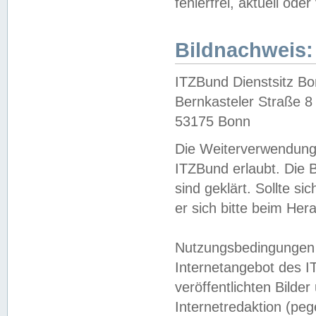
fehlerfrei, aktuell oder
Bildnachweis:
ITZBund Dienstsitz B
Bernkasteler Straße 8
53175 Bonn
Die Weiterverwendung 
ITZBund erlaubt. Die B
sind geklärt. Sollte s
er sich bitte beim He
Nutzungsbedingungen 
Internetangebot des I
veröffentlichten Bilde
Internetredaktion (peg