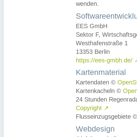
wenden.
Softwareentwickl
EES GmbH
Sektor F, Wirtschafts
Westhafenstraße 1
13353 Berlin
https://ees-gmbh.de/
Kartenmaterial
Kartendaten ©
OpenS
Kartenkacheln ©
Ope
24 Stunden Regenrad
Copyright
↗
Flusseinzugsgebiete 
Webdesign