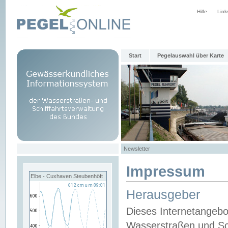
Hilfe
Link
Start
Pegelauswahl über Karte
Newsletter
Impressum
Elbe - Cuxhaven Steubenhöft
Herausgeber
Dieses Internetangebo
Wasserstraßen und Sch