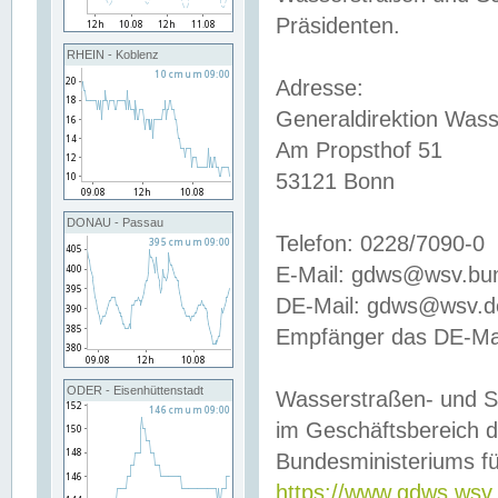
Präsidenten.
RHEIN - Koblenz
Adresse:
Generaldirektion Wass
Am Propsthof 51
53121 Bonn
DONAU - Passau
Telefon: 0228/7090-0
E-Mail: gdws@wsv.bu
DE-Mail: gdws@wsv.de-
Empfänger das DE-Mai
ODER - Eisenhüttenstadt
Wasserstraßen- und S
im Geschäftsbereich 
Bundesministeriums fü
https://www.gdws.wsv