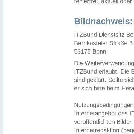
fehlerfrei, aktuell oder
Bildnachweis:
ITZBund Dienstsitz B
Bernkasteler Straße 8
53175 Bonn
Die Weiterverwendung 
ITZBund erlaubt. Die B
sind geklärt. Sollte s
er sich bitte beim He
Nutzungsbedingungen 
Internetangebot des I
veröffentlichten Bilde
Internetredaktion (peg