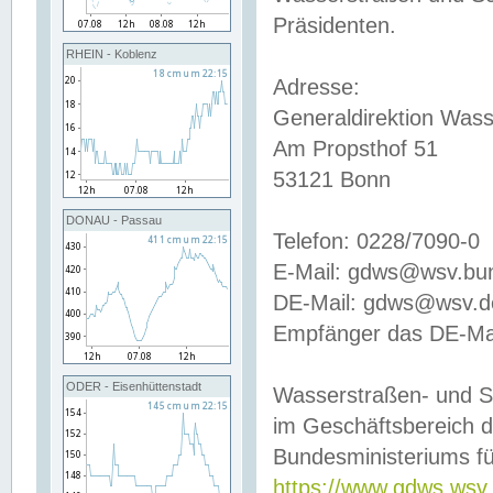
Präsidenten.
RHEIN - Koblenz
Adresse:
Generaldirektion Wass
Am Propsthof 51
53121 Bonn
DONAU - Passau
Telefon: 0228/7090-0
E-Mail: gdws@wsv.bu
DE-Mail: gdws@wsv.de-
Empfänger das DE-Mai
ODER - Eisenhüttenstadt
Wasserstraßen- und S
im Geschäftsbereich 
Bundesministeriums fü
https://www.gdws.wsv