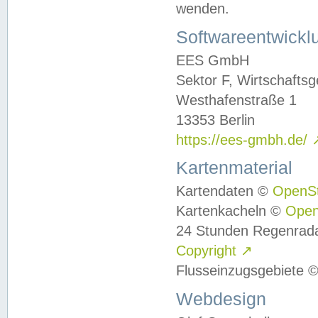
wenden.
Softwareentwickl
EES GmbH
Sektor F, Wirtschafts
Westhafenstraße 1
13353 Berlin
https://ees-gmbh.de/
Kartenmaterial
Kartendaten ©
OpenS
Kartenkacheln ©
Ope
24 Stunden Regenrad
Copyright
↗
Flusseinzugsgebiete 
Webdesign