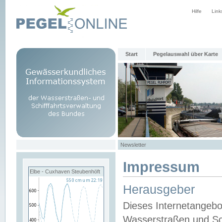
Hilfe
Link
Start
Pegelauswahl über Karte
Newsletter
Impressum
Elbe - Cuxhaven Steubenhöft
Herausgeber
Dieses Internetangebo
Wasserstraßen und Sch