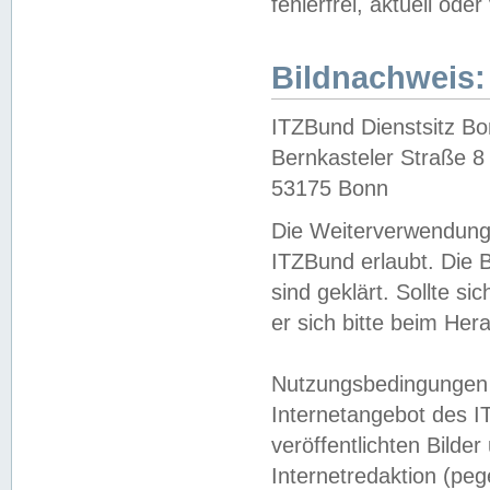
fehlerfrei, aktuell oder
Bildnachweis:
ITZBund Dienstsitz B
Bernkasteler Straße 8
53175 Bonn
Die Weiterverwendung 
ITZBund erlaubt. Die B
sind geklärt. Sollte s
er sich bitte beim He
Nutzungsbedingungen 
Internetangebot des I
veröffentlichten Bilde
Internetredaktion (peg