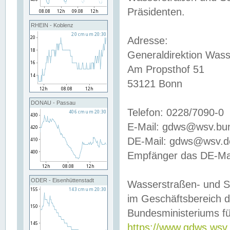
Präsidenten.
RHEIN - Koblenz
Adresse:
Generaldirektion Wass
Am Propsthof 51
53121 Bonn
DONAU - Passau
Telefon: 0228/7090-0
E-Mail: gdws@wsv.bu
DE-Mail: gdws@wsv.de-
Empfänger das DE-Mai
ODER - Eisenhüttenstadt
Wasserstraßen- und S
im Geschäftsbereich 
Bundesministeriums fü
https://www.gdws.wsv