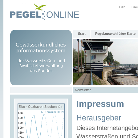
Hilfe
Link
Start
Pegelauswahl über Karte
Newsletter
Impressum
Elbe - Cuxhaven Steubenhöft
Herausgeber
Dieses Internetangebo
Wasserstraßen und Sch