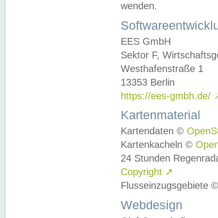
wenden.
Softwareentwickl
EES GmbH
Sektor F, Wirtschafts
Westhafenstraße 1
13353 Berlin
https://ees-gmbh.de/
Kartenmaterial
Kartendaten ©
OpenS
Kartenkacheln ©
Ope
24 Stunden Regenrad
Copyright
↗
Flusseinzugsgebiete 
Webdesign