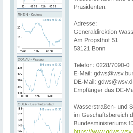
Präsidenten.
RHEIN - Koblenz
Adresse:
Generaldirektion Wass
Am Propsthof 51
53121 Bonn
DONAU - Passau
Telefon: 0228/7090-0
E-Mail: gdws@wsv.bu
DE-Mail: gdws@wsv.de-
Empfänger das DE-Mai
ODER - Eisenhüttenstadt
Wasserstraßen- und S
im Geschäftsbereich 
Bundesministeriums fü
https://www.gdws.wsv