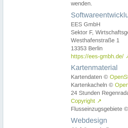
wenden.
Softwareentwickl
EES GmbH
Sektor F, Wirtschafts
Westhafenstraße 1
13353 Berlin
https://ees-gmbh.de/
Kartenmaterial
Kartendaten ©
OpenS
Kartenkacheln ©
Ope
24 Stunden Regenrad
Copyright
↗
Flusseinzugsgebiete 
Webdesign