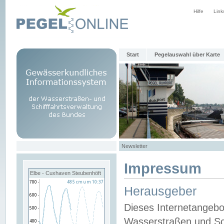
Hilfe
Link
Start
Pegelauswahl über Karte
Newsletter
Impressum
Elbe - Cuxhaven Steubenhöft
Herausgeber
Dieses Internetangebo
Wasserstraßen und Sch