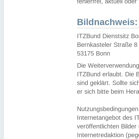
fehlerfrei, aktuell oder
Bildnachweis:
ITZBund Dienstsitz B
Bernkasteler Straße 8
53175 Bonn
Die Weiterverwendung 
ITZBund erlaubt. Die B
sind geklärt. Sollte s
er sich bitte beim He
Nutzungsbedingungen 
Internetangebot des I
veröffentlichten Bilde
Internetredaktion (peg