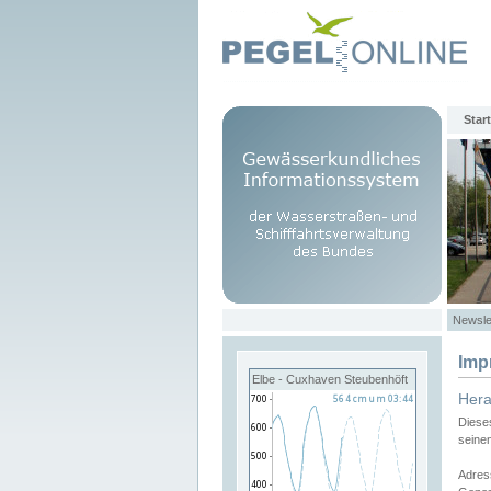
Start
Newsle
Imp
Elbe - Cuxhaven Steubenhöft
Her
Diese
seine
Adres