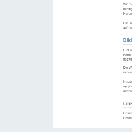
Wir mö
bedin
Herun
Die Re
aufmer
Bil
ITZBu
Bernk
53175
Die We
verwen
Nutzu
veröff
und ve
Lin
Unser 
Daten