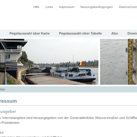
Hilfe
Links
Impressum
Nutzungsbedingungen
Datenschutz
Pegelauswahl über Karte
Pegelauswahl über Tabelle
Abo
Down
tter
ressum
ausgeber
s Internetangebot wird herausgegeben von der Generaldirektion Wasserstraßen und Schifffa
n Präsidenten.
se: