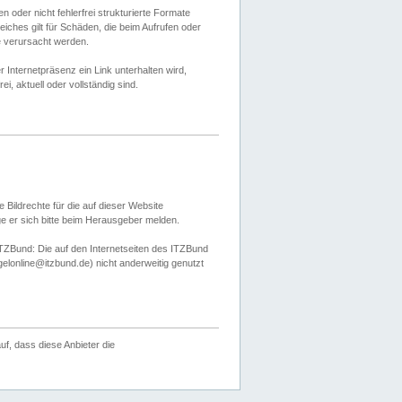
 oder nicht fehlerfrei strukturierte Formate
ches gilt für Schäden, die beim Aufrufen oder
e verursacht werden.
er Internetpräsenz ein Link unterhalten wird,
, aktuell oder vollständig sind.
 Bildrechte für die auf dieser Website
öge er sich bitte beim Herausgeber melden.
TZBund: Die auf den Internetseiten des ITZBund
gelonline@itzbund.de) nicht anderweitig genutzt
f, dass diese Anbieter die