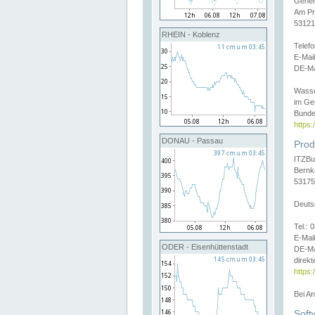
Gener
Am Pr
53121
RHEIN - Koblenz
Telef
E-Mai
DE-Ma
Wasse
im Ge
Bunde
https
DONAU - Passau
Prod
ITZBu
Bernk
53175
Deuts
Tel.:
E-Mail
ODER - Eisenhüttenstadt
DE-Ma
direkt
https:
Bei A
Soft