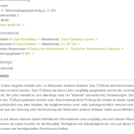
GmbH
r F, Wirtschaftsgebäude Aufg.re, 3. OG
afenstraße 1
Berlin
://ees-gmbh.de/
↗
enmaterial
ndaten ©
OpenStreetMap
↗
-Mitwirkende,
Open Database Lizenz
↗
nkacheln ©
OpenSeaMap
↗
-Mitwirkende,
CC-BY-SA
↗
unden Regenradar ©
Deutscher Wetterdienst
↗
,
Deutscher Wetterdienst Copyright
↗
einzugsgebiete ©
BfG
↗
design
ottschall
weis
 Online-Angebot enthält Links zu Webseiten anderer Anbieter. Das ITZBund übernimmt keine V
inks erreicht werden. Das ITZBund hat diese Links sorgfältig ausgewählt und bei der erstmal
üft. Bei Links handelt es sich allerdings stets um "lebende" (dynamische) Verweisungen. Die
 des ITZBund geändert worden sein. Eine kontinuierliche Prüfung der Inhalte ist weder beab
usdrücklich von allen Inhalten, die möglicherweise straf- oder haftungsrechtlich relevant sin
n aus der Nutzung oder Nichtnutzung der Webseiten anderer Anbieter haftet ausschließlich d
ch auf diesen Internet-Seiten befindlichen Informationen sind sorgfältig und nach besten 
hmen wir keine Gewähr für die Aktualität, Richtigkeit und Vollständigkeit der sich auf diese
ondere der bereitgestellten Rechtsvorschriften.