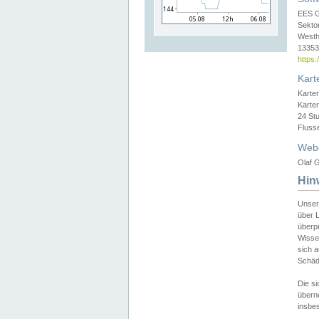
EES 
Sekto
Westh
13353 
https
Kart
Karte
Karte
24 St
Fluss
Web
Olaf G
Hin
Unser
über L
überpr
Wissen
sich a
Schäde
Die si
überne
insbes