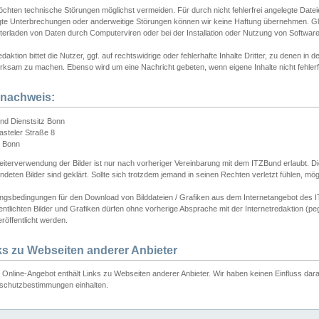
chten technische Störungen möglichst vermeiden. Für durch nicht fehlerfrei angelegte Dateien
gte Unterbrechungen oder anderweitige Störungen können wir keine Haftung übernehmen. Glei
terladen von Daten durch Computerviren oder bei der Installation oder Nutzung von Softwar
daktion bittet die Nutzer, ggf. auf rechtswidrige oder fehlerhafte Inhalte Dritter, zu denen in d
ksam zu machen. Ebenso wird um eine Nachricht gebeten, wenn eigene Inhalte nicht fehlerfrei
dnachweis:
nd Dienstsitz Bonn
asteler Straße 8
 Bonn
iterverwendung der Bilder ist nur nach vorheriger Vereinbarung mit dem ITZBund erlaubt. Die
deten Bilder sind geklärt. Sollte sich trotzdem jemand in seinen Rechten verletzt fühlen, m
ngsbedingungen für den Download von Bilddateien / Grafiken aus dem Internetangebot des I
entlichten Bilder und Grafiken dürfen ohne vorherige Absprache mit der Internetredaktion (pe
röffentlicht werden.
ks zu Webseiten anderer Anbieter
Online-Angebot enthält Links zu Webseiten anderer Anbieter. Wir haben keinen Einfluss darau
schutzbestimmungen einhalten.