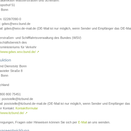
aldirektion Wasserstraßen und Schifffahrt
opsthof 51
 Bonn
on: 0228/7090-0
l: gdws@wsv.bund.de
il: gdws@wsv.de-mail.de (DE-Mail ist nur möglich, wenn Sender und Empfänger das DE-Mail
rstraßen- und Schifffahrtsverwaltung des Bundes (WSV)
schäftsbereich des
sministeriums für Verkehr
://www.gdws.wsv.bund.de/
↗
uktion
nd Dienstsitz Bonn
asteler Straße 8
 Bonn
chland
 0800 800 75451
: poststelle@itzbund.de
il: poststelle@itzbund.de-mail.de (DE-Mail ist nur möglich, wenn Sender und Empfänger das
er Kontakt:
Kontaktformular
//www.itzbund.de/
↗
nregungen, Fragen oder Hinweisen können Sie sich per
E-Mail
an uns wenden.
wareentwicklung