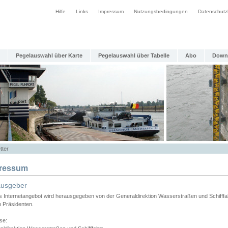
Hilfe
Links
Impressum
Nutzungsbedingungen
Datenschutz
Pegelauswahl über Karte
Pegelauswahl über Tabelle
Abo
Down
tter
ressum
ausgeber
s Internetangebot wird herausgegeben von der Generaldirektion Wasserstraßen und Schifffa
n Präsidenten.
se: