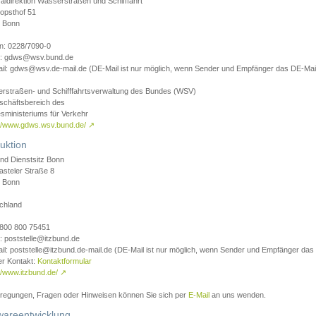
aldirektion Wasserstraßen und Schifffahrt
opsthof 51
 Bonn
on: 0228/7090-0
l: gdws@wsv.bund.de
il: gdws@wsv.de-mail.de (DE-Mail ist nur möglich, wenn Sender und Empfänger das DE-Mail
rstraßen- und Schifffahrtsverwaltung des Bundes (WSV)
schäftsbereich des
sministeriums für Verkehr
://www.gdws.wsv.bund.de/
↗
uktion
nd Dienstsitz Bonn
asteler Straße 8
 Bonn
chland
 0800 800 75451
: poststelle@itzbund.de
il: poststelle@itzbund.de-mail.de (DE-Mail ist nur möglich, wenn Sender und Empfänger das
er Kontakt:
Kontaktformular
//www.itzbund.de/
↗
nregungen, Fragen oder Hinweisen können Sie sich per
E-Mail
an uns wenden.
wareentwicklung