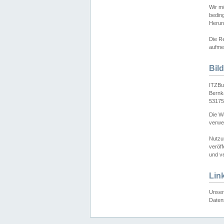
Wir mö
bedin
Herun
Die Re
aufmer
Bil
ITZBu
Bernk
53175
Die We
verwen
Nutzu
veröff
und ve
Lin
Unser 
Daten