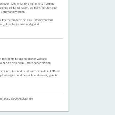
 oder nicht fehlerfrei strukturierte Formate
ches gilt für Schäden, die beim Aufrufen oder
e verursacht werden.
er Internetpräsenz ein Link unterhalten wird,
, aktuell oder vollständig sind.
 Bildrechte für die auf dieser Website
öge er sich bitte beim Herausgeber melden.
TZBund: Die auf den Internetseiten des ITZBund
gelonline@itzbund.de) nicht anderweitig genutzt
f, dass diese Anbieter die