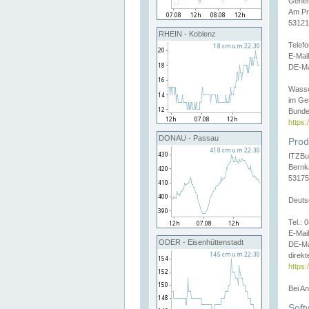
Gener
Am Pr
53121
RHEIN - Koblenz
Telef
E-Mai
DE-Ma
Wasse
im Ge
Bunde
https
DONAU - Passau
Prod
ITZBu
Bernk
53175
Deuts
Tel.:
E-Mail
ODER - Eisenhüttenstadt
DE-Ma
direkt
https:
Bei A
Soft