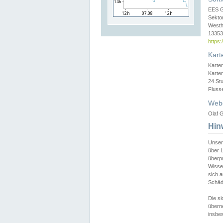
EES 
Sekto
Westh
13353 
https
Kart
Karte
Karte
24 St
Fluss
Web
Olaf G
Hin
Unser
über L
überpr
Wissen
sich a
Schäde
Die si
überne
insbes