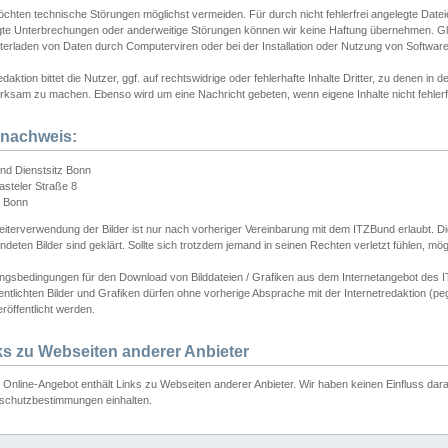
chten technische Störungen möglichst vermeiden. Für durch nicht fehlerfrei angelegte Dateien
gte Unterbrechungen oder anderweitige Störungen können wir keine Haftung übernehmen. Glei
terladen von Daten durch Computerviren oder bei der Installation oder Nutzung von Softwar
daktion bittet die Nutzer, ggf. auf rechtswidrige oder fehlerhafte Inhalte Dritter, zu denen in d
ksam zu machen. Ebenso wird um eine Nachricht gebeten, wenn eigene Inhalte nicht fehlerfrei
dnachweis:
nd Dienstsitz Bonn
asteler Straße 8
 Bonn
iterverwendung der Bilder ist nur nach vorheriger Vereinbarung mit dem ITZBund erlaubt. Die
deten Bilder sind geklärt. Sollte sich trotzdem jemand in seinen Rechten verletzt fühlen, m
ngsbedingungen für den Download von Bilddateien / Grafiken aus dem Internetangebot des I
entlichten Bilder und Grafiken dürfen ohne vorherige Absprache mit der Internetredaktion (pe
röffentlicht werden.
ks zu Webseiten anderer Anbieter
Online-Angebot enthält Links zu Webseiten anderer Anbieter. Wir haben keinen Einfluss darau
schutzbestimmungen einhalten.