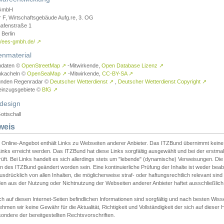
GmbH
r F, Wirtschaftsgebäude Aufg.re, 3. OG
afenstraße 1
Berlin
://ees-gmbh.de/
↗
enmaterial
ndaten ©
OpenStreetMap
↗
-Mitwirkende,
Open Database Lizenz
↗
nkacheln ©
OpenSeaMap
↗
-Mitwirkende,
CC-BY-SA
↗
unden Regenradar ©
Deutscher Wetterdienst
↗
,
Deutscher Wetterdienst Copyright
↗
einzugsgebiete ©
BfG
↗
design
ottschall
weis
 Online-Angebot enthält Links zu Webseiten anderer Anbieter. Das ITZBund übernimmt keine V
inks erreicht werden. Das ITZBund hat diese Links sorgfältig ausgewählt und bei der erstmal
üft. Bei Links handelt es sich allerdings stets um "lebende" (dynamische) Verweisungen. Die
 des ITZBund geändert worden sein. Eine kontinuierliche Prüfung der Inhalte ist weder beab
usdrücklich von allen Inhalten, die möglicherweise straf- oder haftungsrechtlich relevant sin
n aus der Nutzung oder Nichtnutzung der Webseiten anderer Anbieter haftet ausschließlich d
ch auf diesen Internet-Seiten befindlichen Informationen sind sorgfältig und nach besten 
hmen wir keine Gewähr für die Aktualität, Richtigkeit und Vollständigkeit der sich auf diese
ondere der bereitgestellten Rechtsvorschriften.