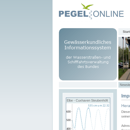
Start
Newsle
Imp
Elbe - Cuxhaven Steubenhöft
Her
Diese
seine
Adres