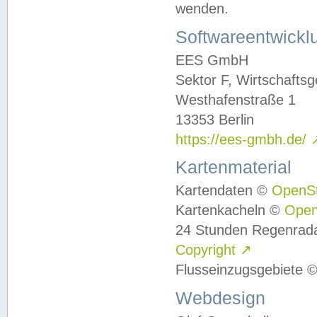
wenden.
Softwareentwickl
EES GmbH
Sektor F, Wirtschafts
Westhafenstraße 1
13353 Berlin
https://ees-gmbh.de/
Kartenmaterial
Kartendaten ©
OpenS
Kartenkacheln ©
Ope
24 Stunden Regenrad
Copyright
↗
Flusseinzugsgebiete 
Webdesign