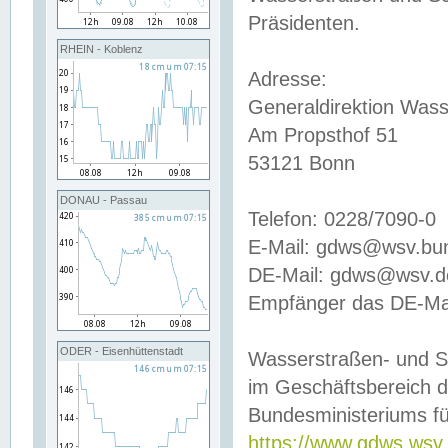
Präsidenten.
RHEIN - Koblenz
Adresse:
Generaldirektion Wass
Am Propsthof 51
53121 Bonn
DONAU - Passau
Telefon: 0228/7090-0
E-Mail: gdws@wsv.bu
DE-Mail: gdws@wsv.de-
Empfänger das DE-Mai
ODER - Eisenhüttenstadt
Wasserstraßen- und S
im Geschäftsbereich 
Bundesministeriums fü
https://www.gdws.wsv