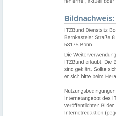
fehlerfrei, aktuell oder
Bildnachweis:
ITZBund Dienstsitz B
Bernkasteler Straße 8
53175 Bonn
Die Weiterverwendung 
ITZBund erlaubt. Die B
sind geklärt. Sollte s
er sich bitte beim He
Nutzungsbedingungen 
Internetangebot des I
veröffentlichten Bilde
Internetredaktion (peg