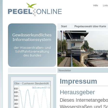
Hilfe
Link
Start
Pegelauswahl über Karte
Newsletter
Impressum
Elbe - Cuxhaven Steubenhöft
Herausgeber
Dieses Internetangebo
Wasserstraßen und Sch