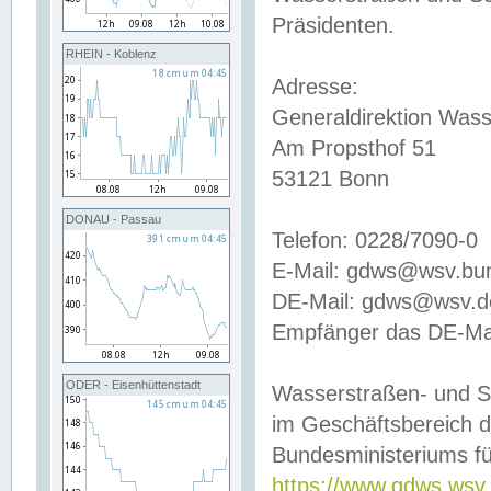
Präsidenten.
RHEIN - Koblenz
Adresse:
Generaldirektion Wass
Am Propsthof 51
53121 Bonn
DONAU - Passau
Telefon: 0228/7090-0
E-Mail: gdws@wsv.bu
DE-Mail: gdws@wsv.de-
Empfänger das DE-Mai
ODER - Eisenhüttenstadt
Wasserstraßen- und S
im Geschäftsbereich 
Bundesministeriums fü
https://www.gdws.wsv