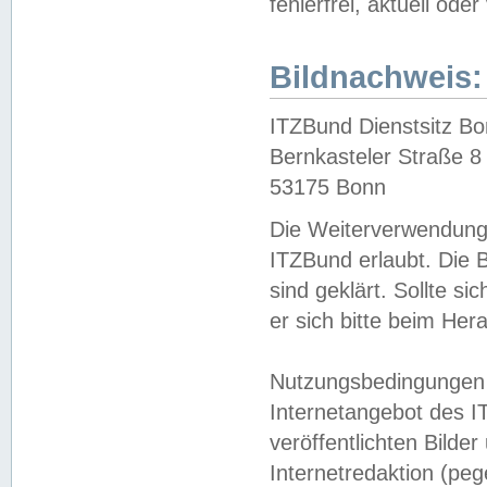
fehlerfrei, aktuell oder
Bildnachweis:
ITZBund Dienstsitz B
Bernkasteler Straße 8
53175 Bonn
Die Weiterverwendung 
ITZBund erlaubt. Die B
sind geklärt. Sollte s
er sich bitte beim He
Nutzungsbedingungen 
Internetangebot des I
veröffentlichten Bilde
Internetredaktion (peg