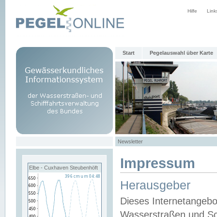
Hilfe
Link
Start
Pegelauswahl über Karte
Newsletter
Impressum
Elbe - Cuxhaven Steubenhöft
Herausgeber
Dieses Internetangebo
Wasserstraßen und Sch