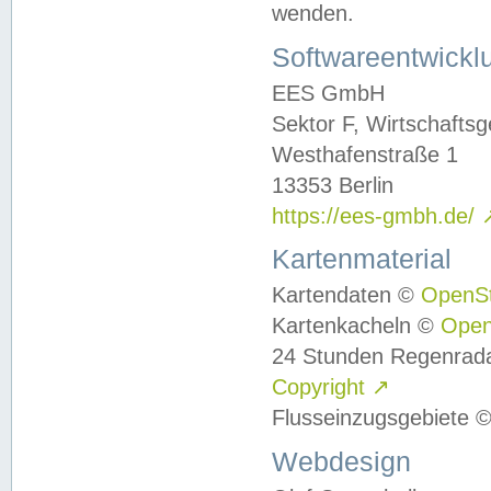
wenden.
Softwareentwickl
EES GmbH
Sektor F, Wirtschafts
Westhafenstraße 1
13353 Berlin
https://ees-gmbh.de/
Kartenmaterial
Kartendaten ©
OpenS
Kartenkacheln ©
Ope
24 Stunden Regenrad
Copyright
↗
Flusseinzugsgebiete 
Webdesign