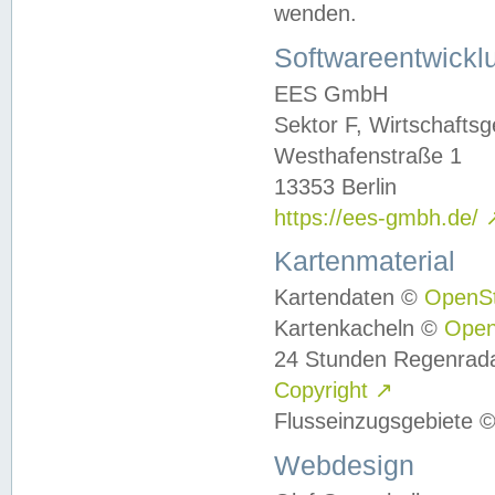
wenden.
Softwareentwickl
EES GmbH
Sektor F, Wirtschafts
Westhafenstraße 1
13353 Berlin
https://ees-gmbh.de/
Kartenmaterial
Kartendaten ©
OpenS
Kartenkacheln ©
Ope
24 Stunden Regenrad
Copyright
↗
Flusseinzugsgebiete 
Webdesign