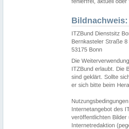
fehlerfrei, aktuell oder
Bildnachweis:
ITZBund Dienstsitz B
Bernkasteler Straße 8
53175 Bonn
Die Weiterverwendung 
ITZBund erlaubt. Die B
sind geklärt. Sollte s
er sich bitte beim He
Nutzungsbedingungen 
Internetangebot des I
veröffentlichten Bilde
Internetredaktion (peg