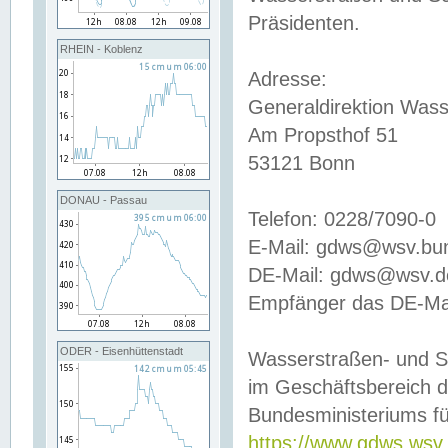
Präsidenten.
RHEIN - Koblenz
Adresse:
Generaldirektion Wass
Am Propsthof 51
53121 Bonn
DONAU - Passau
Telefon: 0228/7090-0
E-Mail: gdws@wsv.bu
DE-Mail: gdws@wsv.de-
Empfänger das DE-Mai
ODER - Eisenhüttenstadt
Wasserstraßen- und S
im Geschäftsbereich 
Bundesministeriums fü
https://www.gdws.wsv