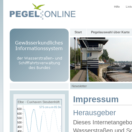
Hilfe
Link
Start
Pegelauswahl über Karte
Newsletter
Impressum
Elbe - Cuxhaven Steubenhöft
Herausgeber
Dieses Internetangebo
Wasserstraßen und Sch