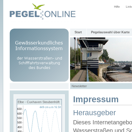
Hilfe
Link
Start
Pegelauswahl über Karte
Newsletter
Impressum
Elbe - Cuxhaven Steubenhöft
Herausgeber
Dieses Internetangebo
Wasserstraßen und Sch