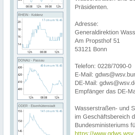
Präsidenten.
RHEIN - Koblenz
Adresse:
Generaldirektion Wass
Am Propsthof 51
53121 Bonn
DONAU - Passau
Telefon: 0228/7090-0
E-Mail: gdws@wsv.bu
DE-Mail: gdws@wsv.de-
Empfänger das DE-Mai
ODER - Eisenhüttenstadt
Wasserstraßen- und S
im Geschäftsbereich 
Bundesministeriums fü
https://www.gdws.wsv