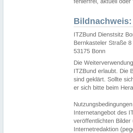
fehlerfrei, aktuell oder
Bildnachweis:
ITZBund Dienstsitz B
Bernkasteler Straße 8
53175 Bonn
Die Weiterverwendung 
ITZBund erlaubt. Die B
sind geklärt. Sollte s
er sich bitte beim He
Nutzungsbedingungen 
Internetangebot des I
veröffentlichten Bilde
Internetredaktion (peg