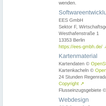
wenden.
Softwareentwickl
EES GmbH
Sektor F, Wirtschafts
Westhafenstraße 1
13353 Berlin
https://ees-gmbh.de/
Kartenmaterial
Kartendaten ©
OpenS
Kartenkacheln ©
Ope
24 Stunden Regenrad
Copyright
↗
Flusseinzugsgebiete 
Webdesign