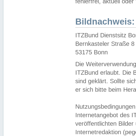
fehlerfrei, aktuell oder
Bildnachweis:
ITZBund Dienstsitz B
Bernkasteler Straße 8
53175 Bonn
Die Weiterverwendung 
ITZBund erlaubt. Die B
sind geklärt. Sollte s
er sich bitte beim He
Nutzungsbedingungen 
Internetangebot des I
veröffentlichten Bilde
Internetredaktion (peg