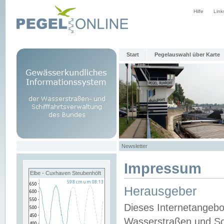
Hilfe
Link
Start
Pegelauswahl über Karte
Newsletter
Impressum
Elbe - Cuxhaven Steubenhöft
Herausgeber
Dieses Internetangebo
Wasserstraßen und Sch