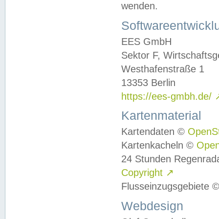
wenden.
Softwareentwickl
EES GmbH
Sektor F, Wirtschafts
Westhafenstraße 1
13353 Berlin
https://ees-gmbh.de/
Kartenmaterial
Kartendaten ©
OpenS
Kartenkacheln ©
Ope
24 Stunden Regenrad
Copyright
↗
Flusseinzugsgebiete 
Webdesign