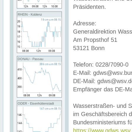
Präsidenten.
RHEIN - Koblenz
Adresse:
Generaldirektion Wass
Am Propsthof 51
53121 Bonn
DONAU - Passau
Telefon: 0228/7090-0
E-Mail: gdws@wsv.bu
DE-Mail: gdws@wsv.de-
Empfänger das DE-Mai
ODER - Eisenhüttenstadt
Wasserstraßen- und S
im Geschäftsbereich 
Bundesministeriums fü
https://www.gdws.wsv