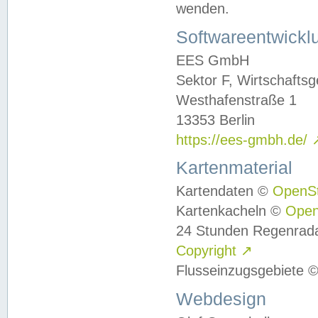
wenden.
Softwareentwickl
EES GmbH
Sektor F, Wirtschafts
Westhafenstraße 1
13353 Berlin
https://ees-gmbh.de/
Kartenmaterial
Kartendaten ©
OpenS
Kartenkacheln ©
Ope
24 Stunden Regenrad
Copyright
↗
Flusseinzugsgebiete 
Webdesign