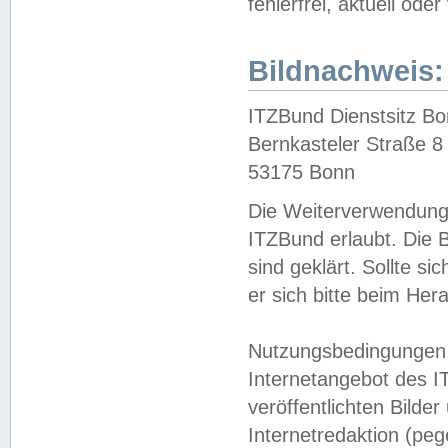
fehlerfrei, aktuell oder
Bildnachweis:
ITZBund Dienstsitz B
Bernkasteler Straße 8
53175 Bonn
Die Weiterverwendung 
ITZBund erlaubt. Die B
sind geklärt. Sollte s
er sich bitte beim He
Nutzungsbedingungen 
Internetangebot des I
veröffentlichten Bilde
Internetredaktion (peg