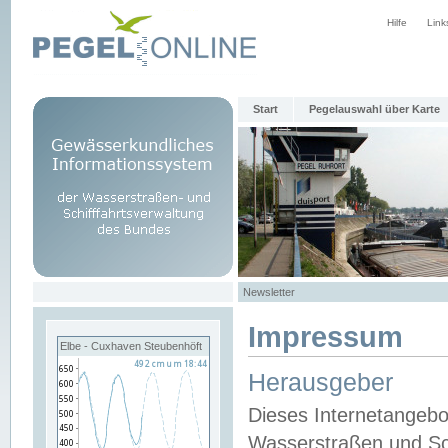
Hilfe
Link
Start
Pegelauswahl über Karte
Newsletter
Impressum
Elbe - Cuxhaven Steubenhöft
Herausgeber
Dieses Internetangebo
Wasserstraßen und Sch