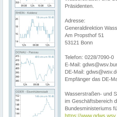
Präsidenten.
RHEIN - Koblenz
Adresse:
Generaldirektion Wass
Am Propsthof 51
53121 Bonn
DONAU - Passau
Telefon: 0228/7090-0
E-Mail: gdws@wsv.bu
DE-Mail: gdws@wsv.de-
Empfänger das DE-Mai
ODER - Eisenhüttenstadt
Wasserstraßen- und S
im Geschäftsbereich 
Bundesministeriums fü
https://www.gdws.wsv