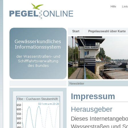
Hilfe
Link
Start
Pegelauswahl über Karte
Newsletter
Impressum
Elbe - Cuxhaven Steubenhöft
Herausgeber
Dieses Internetangebo
Wasserstraßen und Sch