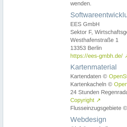
wenden.
Softwareentwickl
EES GmbH
Sektor F, Wirtschafts
Westhafenstraße 1
13353 Berlin
https://ees-gmbh.de/
Kartenmaterial
Kartendaten ©
OpenS
Kartenkacheln ©
Ope
24 Stunden Regenrad
Copyright
↗
Flusseinzugsgebiete 
Webdesign