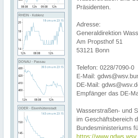
Präsidenten.
RHEIN - Koblenz
Adresse:
Generaldirektion Wass
Am Propsthof 51
53121 Bonn
DONAU - Passau
Telefon: 0228/7090-0
E-Mail: gdws@wsv.bu
DE-Mail: gdws@wsv.de-
Empfänger das DE-Mai
ODER - Eisenhüttenstadt
Wasserstraßen- und S
im Geschäftsbereich 
Bundesministeriums fü
https://www.gdws.wsv