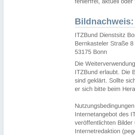
fehlerfrei, aktuell oder
Bildnachweis:
ITZBund Dienstsitz B
Bernkasteler Straße 8
53175 Bonn
Die Weiterverwendung 
ITZBund erlaubt. Die B
sind geklärt. Sollte s
er sich bitte beim He
Nutzungsbedingungen 
Internetangebot des I
veröffentlichten Bilde
Internetredaktion (peg