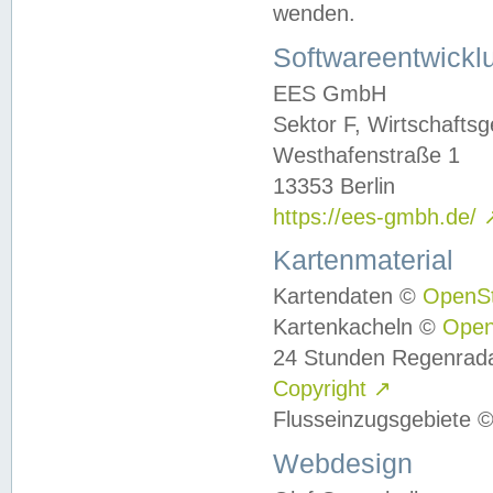
wenden.
Softwareentwickl
EES GmbH
Sektor F, Wirtschafts
Westhafenstraße 1
13353 Berlin
https://ees-gmbh.de/
Kartenmaterial
Kartendaten ©
OpenS
Kartenkacheln ©
Ope
24 Stunden Regenrad
Copyright
↗
Flusseinzugsgebiete 
Webdesign