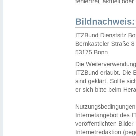
fehlerfrei, aktuell oder
Bildnachweis:
ITZBund Dienstsitz B
Bernkasteler Straße 8
53175 Bonn
Die Weiterverwendung 
ITZBund erlaubt. Die B
sind geklärt. Sollte s
er sich bitte beim He
Nutzungsbedingungen 
Internetangebot des I
veröffentlichten Bilde
Internetredaktion (peg