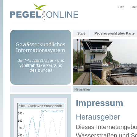
Hilfe
Link
Start
Pegelauswahl über Karte
Newsletter
Impressum
Elbe - Cuxhaven Steubenhöft
Herausgeber
Dieses Internetangebo
Wasserstraßen und Sch