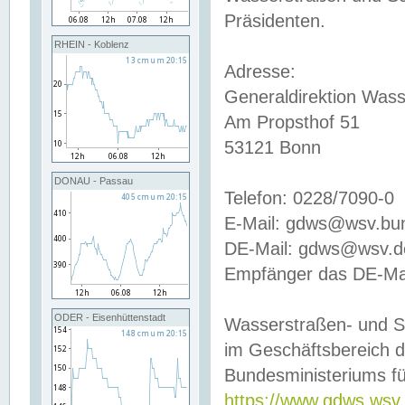
Präsidenten.
RHEIN - Koblenz
Adresse:
Generaldirektion Wass
Am Propsthof 51
53121 Bonn
DONAU - Passau
Telefon: 0228/7090-0
E-Mail: gdws@wsv.bu
DE-Mail: gdws@wsv.de-
Empfänger das DE-Mai
ODER - Eisenhüttenstadt
Wasserstraßen- und S
im Geschäftsbereich 
Bundesministeriums fü
https://www.gdws.wsv