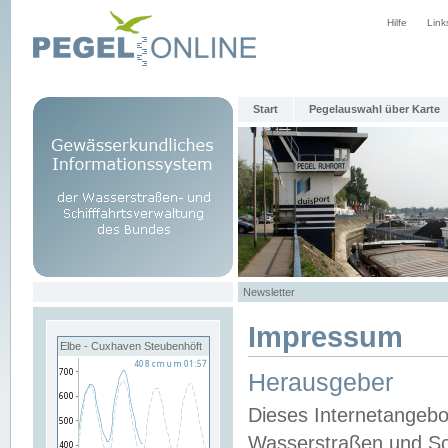
Hilfe
Link
Start
Pegelauswahl über Karte
Newsletter
Impressum
Elbe - Cuxhaven Steubenhöft
Herausgeber
Dieses Internetangebo
Wasserstraßen und Sch