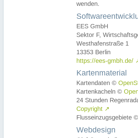
wenden.
Softwareentwickl
EES GmbH
Sektor F, Wirtschafts
Westhafenstraße 1
13353 Berlin
https://ees-gmbh.de/
Kartenmaterial
Kartendaten ©
OpenS
Kartenkacheln ©
Ope
24 Stunden Regenrad
Copyright
↗
Flusseinzugsgebiete 
Webdesign