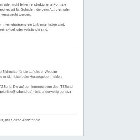
 oder nicht fehlerfrei strukturierte Formate
ches gilt für Schäden, die beim Aufrufen oder
e verursacht werden.
er Internetpräsenz ein Link unterhalten wird,
, aktuell oder vollständig sind.
 Bildrechte für die auf dieser Website
öge er sich bitte beim Herausgeber melden.
TZBund: Die auf den Internetseiten des ITZBund
gelonline@itzbund.de) nicht anderweitig genutzt
f, dass diese Anbieter die