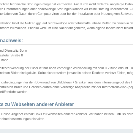
chten technische Störungen möglichst vermeiden. Für durch nicht fehlerfrei angelegte Dateien
gte Unterbrechungen oder anderweitige Störungen können wir keine Haftung übernehmen. Glei
terladen von Daten durch Computerviren oder bei der Installation oder Nutzung von Softwar
daktion bittet die Nutzer, ggf. auf rechtswidrige oder fehlerhafte Inhalte Dritter, zu denen in d
ksam zu machen. Ebenso wird um eine Nachricht gebeten, wenn eigene Inhalte nicht fehlerfrei
dnachweis:
nd Dienstsitz Bonn
asteler Straße 8
 Bonn
iterverwendung der Bilder ist nur nach vorheriger Vereinbarung mit dem ITZBund erlaubt. Die
deten Bilder sind geklärt. Sollte sich trotzdem jemand in seinen Rechten verletzt fühlen, m
ngsbedingungen für den Download von Bilddateien / Grafiken aus dem Internetangebot des I
entlichten Bilder und Grafiken dürfen ohne vorherige Absprache mit der Internetredaktion (pe
röffentlicht werden.
ks zu Webseiten anderer Anbieter
Online-Angebot enthält Links zu Webseiten anderer Anbieter. Wir haben keinen Einfluss darau
schutzbestimmungen einhalten.