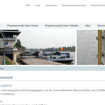
Hilfe
Links
Impressum
Nutzungsbedingungen
Datenschutz
Pegelauswahl über Karte
Pegelauswahl über Tabelle
Abo
Down
tter
ressum
ausgeber
s Internetangebot wird herausgegeben von der Generaldirektion Wasserstraßen und Schifffa
n Präsidenten.
se: