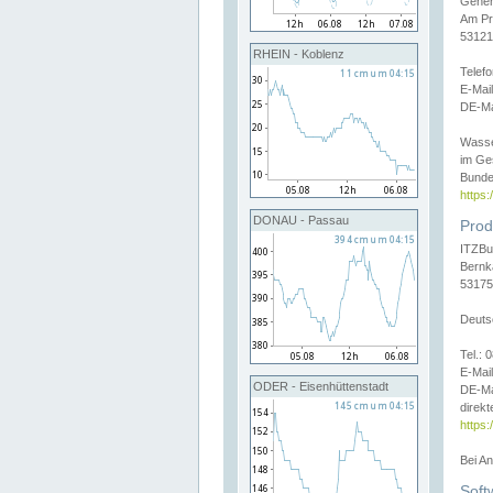
Gener
Am Pr
53121
RHEIN - Koblenz
Telef
E-Mai
DE-Ma
Wasse
im Ge
Bunde
https
DONAU - Passau
Prod
ITZBu
Bernk
53175
Deuts
Tel.:
E-Mail
ODER - Eisenhüttenstadt
DE-Ma
direkt
https:
Bei A
Soft