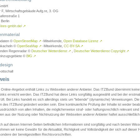
GmbH
r F, Wirtschaftsgebäude Aufg.re, 3. OG
afenstraße 1
Berlin
://ees-gmbh.de/
↗
enmaterial
ndaten ©
OpenStreetMap
↗
-Mitwirkende,
Open Database Lizenz
↗
nkacheln ©
OpenSeaMap
↗
-Mitwirkende,
CC-BY-SA
↗
unden Regenradar ©
Deutscher Wetterdienst
↗
,
Deutscher Wetterdienst Copyright
↗
einzugsgebiete ©
BfG
↗
design
ottschall
weis
 Online-Angebot enthält Links zu Webseiten anderer Anbieter. Das ITZBund übernimmt keine V
inks erreicht werden. Das ITZBund hat diese Links sorgfältig ausgewählt und bei der erstmal
üft. Bei Links handelt es sich allerdings stets um "lebende" (dynamische) Verweisungen. Die
 des ITZBund geändert worden sein. Eine kontinuierliche Prüfung der Inhalte ist weder beab
usdrücklich von allen Inhalten, die möglicherweise straf- oder haftungsrechtlich relevant sin
n aus der Nutzung oder Nichtnutzung der Webseiten anderer Anbieter haftet ausschließlich d
ch auf diesen Internet-Seiten befindlichen Informationen sind sorgfältig und nach besten 
hmen wir keine Gewähr für die Aktualität, Richtigkeit und Vollständigkeit der sich auf diese
ondere der bereitgestellten Rechtsvorschriften.