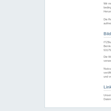
Wir mö
bedin
Herun
Die Re
aufmer
Bil
ITZBu
Bernk
53175
Die We
verwen
Nutzu
veröff
und ve
Lin
Unser 
Daten