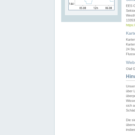
EES 
Sekto
Westh
13353 
https
Kart
Karte
Karte
24 St
Fluss
Web
Olaf G
Hin
Unser
über L
überpr
Wissen
sich a
Schäde
Die si
überne
insbes