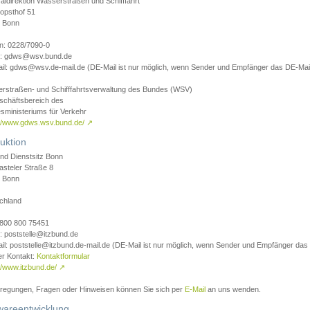
aldirektion Wasserstraßen und Schifffahrt
opsthof 51
 Bonn
on: 0228/7090-0
l: gdws@wsv.bund.de
il: gdws@wsv.de-mail.de (DE-Mail ist nur möglich, wenn Sender und Empfänger das DE-Mail
rstraßen- und Schifffahrtsverwaltung des Bundes (WSV)
schäftsbereich des
sministeriums für Verkehr
://www.gdws.wsv.bund.de/
↗
uktion
nd Dienstsitz Bonn
asteler Straße 8
 Bonn
chland
 0800 800 75451
: poststelle@itzbund.de
il: poststelle@itzbund.de-mail.de (DE-Mail ist nur möglich, wenn Sender und Empfänger das
er Kontakt:
Kontaktformular
//www.itzbund.de/
↗
nregungen, Fragen oder Hinweisen können Sie sich per
E-Mail
an uns wenden.
wareentwicklung