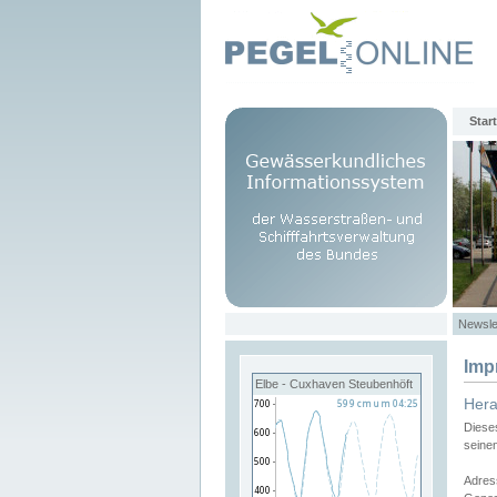
Start
Newsle
Imp
Elbe - Cuxhaven Steubenhöft
Her
Diese
seine
Adres