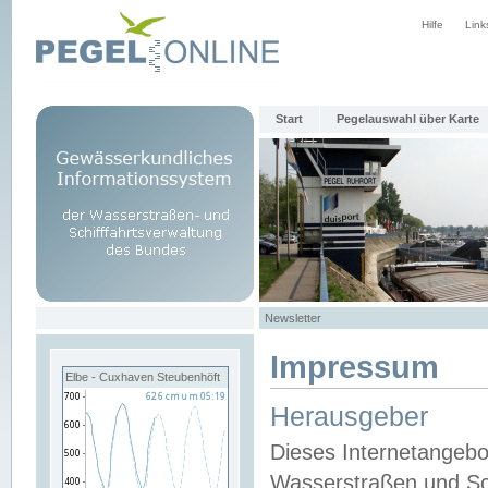
Hilfe
Link
Start
Pegelauswahl über Karte
Newsletter
Impressum
Elbe - Cuxhaven Steubenhöft
Herausgeber
Dieses Internetangebo
Wasserstraßen und Sch