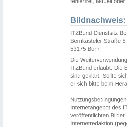
fehlerfrei, aktuell oder
Bildnachweis:
ITZBund Dienstsitz B
Bernkasteler Straße 8
53175 Bonn
Die Weiterverwendung 
ITZBund erlaubt. Die B
sind geklärt. Sollte s
er sich bitte beim He
Nutzungsbedingungen 
Internetangebot des I
veröffentlichten Bilde
Internetredaktion (peg