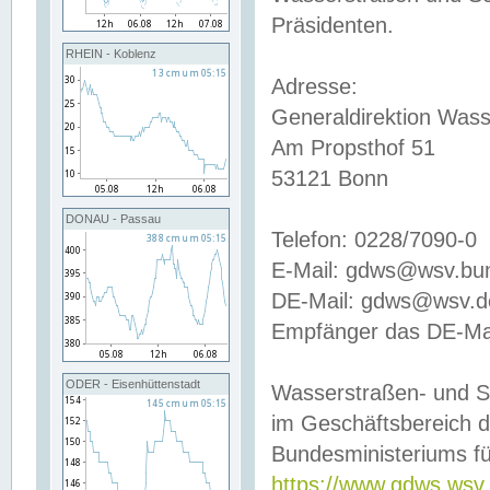
Präsidenten.
RHEIN - Koblenz
Adresse:
Generaldirektion Wass
Am Propsthof 51
53121 Bonn
DONAU - Passau
Telefon: 0228/7090-0
E-Mail: gdws@wsv.bu
DE-Mail: gdws@wsv.de-
Empfänger das DE-Mai
ODER - Eisenhüttenstadt
Wasserstraßen- und S
im Geschäftsbereich 
Bundesministeriums fü
https://www.gdws.wsv