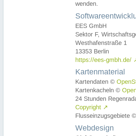
wenden.
Softwareentwickl
EES GmbH
Sektor F, Wirtschafts
Westhafenstraße 1
13353 Berlin
https://ees-gmbh.de/
Kartenmaterial
Kartendaten ©
OpenS
Kartenkacheln ©
Ope
24 Stunden Regenrad
Copyright
↗
Flusseinzugsgebiete 
Webdesign