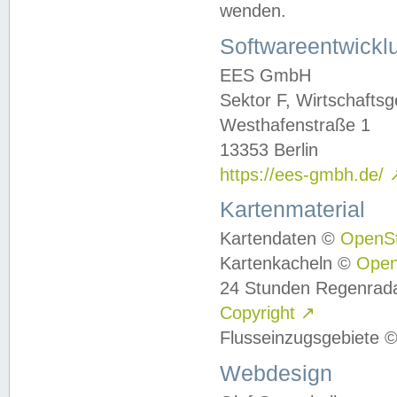
wenden.
Softwareentwickl
EES GmbH
Sektor F, Wirtschafts
Westhafenstraße 1
13353 Berlin
https://ees-gmbh.de/
Kartenmaterial
Kartendaten ©
OpenS
Kartenkacheln ©
Ope
24 Stunden Regenrad
Copyright
↗
Flusseinzugsgebiete 
Webdesign