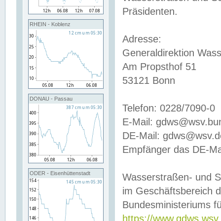
Präsidenten.
RHEIN - Koblenz
Adresse:
Generaldirektion Wass
Am Propsthof 51
53121 Bonn
DONAU - Passau
Telefon: 0228/7090-0
E-Mail: gdws@wsv.bu
DE-Mail: gdws@wsv.de-
Empfänger das DE-Mai
ODER - Eisenhüttenstadt
Wasserstraßen- und S
im Geschäftsbereich 
Bundesministeriums fü
https://www.gdws.wsv