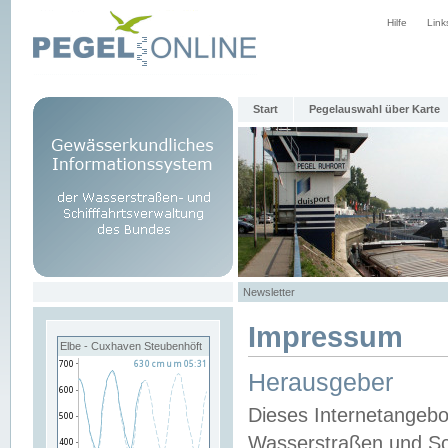
Hilfe
Link
Start
Pegelauswahl über Karte
Newsletter
Impressum
Elbe - Cuxhaven Steubenhöft
Herausgeber
Dieses Internetangebo
Wasserstraßen und Sch