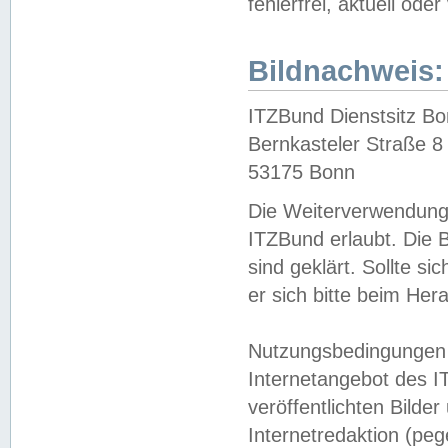
fehlerfrei, aktuell oder
Bildnachweis:
ITZBund Dienstsitz B
Bernkasteler Straße 8
53175 Bonn
Die Weiterverwendung 
ITZBund erlaubt. Die B
sind geklärt. Sollte s
er sich bitte beim He
Nutzungsbedingungen 
Internetangebot des I
veröffentlichten Bilde
Internetredaktion (peg