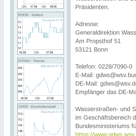
Präsidenten.
RHEIN - Koblenz
Adresse:
Generaldirektion Wass
Am Propsthof 51
53121 Bonn
DONAU - Passau
Telefon: 0228/7090-0
E-Mail: gdws@wsv.bu
DE-Mail: gdws@wsv.de-
Empfänger das DE-Mai
ODER - Eisenhüttenstadt
Wasserstraßen- und S
im Geschäftsbereich 
Bundesministeriums fü
https://www.gdws.wsv