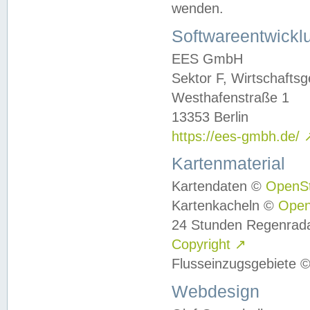
wenden.
Softwareentwickl
EES GmbH
Sektor F, Wirtschafts
Westhafenstraße 1
13353 Berlin
https://ees-gmbh.de/
Kartenmaterial
Kartendaten ©
OpenS
Kartenkacheln ©
Ope
24 Stunden Regenrad
Copyright
↗
Flusseinzugsgebiete 
Webdesign