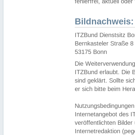
fehlerfrei, aktuell oder
Bildnachweis:
ITZBund Dienstsitz B
Bernkasteler Straße 8
53175 Bonn
Die Weiterverwendung 
ITZBund erlaubt. Die B
sind geklärt. Sollte s
er sich bitte beim He
Nutzungsbedingungen 
Internetangebot des I
veröffentlichten Bilde
Internetredaktion (peg