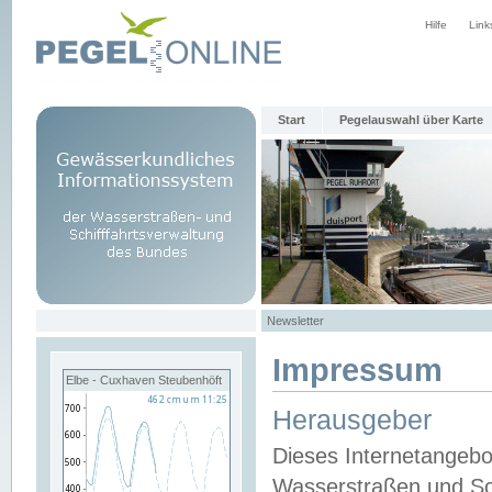
Hilfe
Link
Start
Pegelauswahl über Karte
Newsletter
Impressum
Elbe - Cuxhaven Steubenhöft
Herausgeber
Dieses Internetangebo
Wasserstraßen und Sch